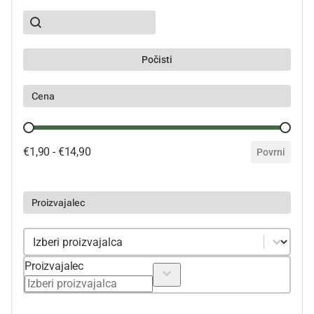
SubSearch
Search content
Počisti
Cena
Cena
€1,90 - €14,90
Povrni
Proizvajalec
Proizvajalec
Proizvajalec
Proizvajalec