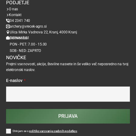
PODJETJE
O nas
Kontakt
04 2341 740
archery@vrecek-agro.si
Ulica Mirka Vadnova 22, Kranj, 4000 Kranj
SI38466651
Delovni čas
PON - PET: 7.00 - 15.00
SOB - NED: ZAPRTO
NOVIČKE
Prejmi vse novosti, akcije, številne nasvete in še veliko več neposredno na tvoj
elektronski naslov.
E-naslov
*
PRIJAVA
Strinjam se s
politiko varovanja osebnih podatkov
.