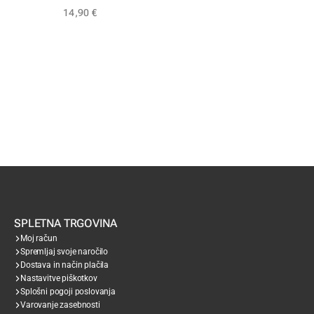
14,90
€
SPLETNA TRGOVINA
Moj račun
Spremljaj svoje naročilo
Dostava in način plačila
Nastavitve piškotkov
Splošni pogoji poslovanja
Varovanje zasebnosti