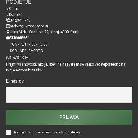
PODJETJE
O nas
Kontakt
04 2341 740
archery@vrecek-agro.si
Ulica Mirka Vadnova 22, Kranj, 4000 Kranj
SI38466651
Delovni čas
PON - PET: 7.00 - 15.00
SOB - NED: ZAPRTO
NOVIČKE
Prejmi vse novosti, akcije, številne nasvete in še veliko več neposredno na
tvoj elektronski naslov.
E-naslov
*
PRIJAVA
Strinjam se s
politiko varovanja osebnih podatkov
.