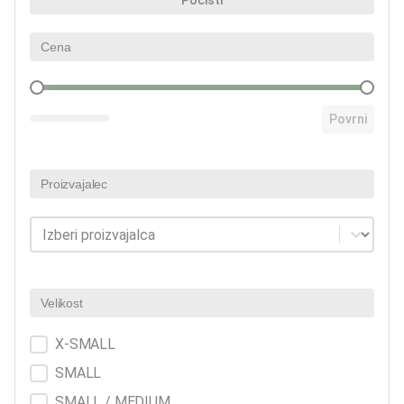
Počisti
Cena
Cena
Povrni
Proizvajalec
Proizvajalec
Proizvajalec
Velikost
Velikost
X-SMALL
SMALL
SMALL / MEDIUM