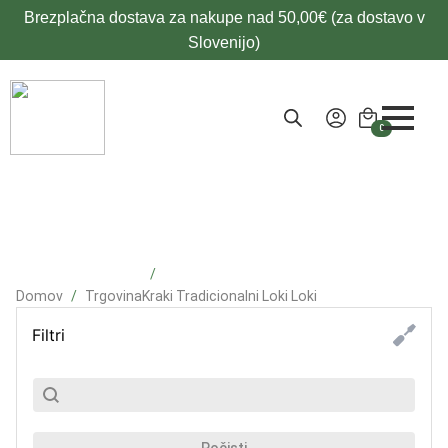
Brezplačna dostava za nakupe nad 50,00€ (za dostavo v
Slovenijo)
0
Domov
Trgovina
Kraki Tradicionalni Loki Loki
Filtri
SubSearch
Search content