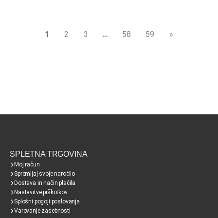
1
2
3
…
58
59
»
SPLETNA TRGOVINA
Moj račun
Spremljaj svoje naročilo
Dostava in način plačila
Nastavitve piškotkov
Splošni pogoji poslovanja
Varovanje zasebnosti