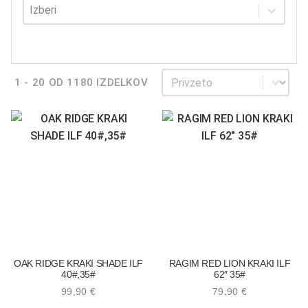
Dominantno oko
Dominantno oko
Sortiraj
Sortiraj
1 - 20 OD 1180 IZDELKOV
OAK RIDGE KRAKI SHADE ILF
RAGIM RED LION KRAKI ILF
40#,35#
62″ 35#
99,90
€
79,90
€