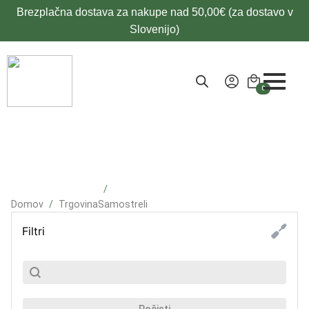
Brezplačna dostava za nakupe nad 50,00€ (za dostavo v
Slovenijo)
0
Domov
Trgovina
Samostreli
Filtri
SubSearch
Search content