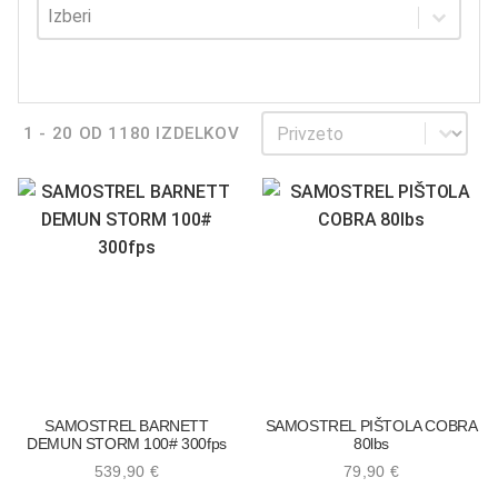
Dominantno oko
Dominantno oko
Sortiraj
Sortiraj
1 - 20 OD 1180 IZDELKOV
SAMOSTREL BARNETT
SAMOSTREL PIŠTOLA COBRA
DEMUN STORM 100# 300fps
80lbs
539,90
€
79,90
€