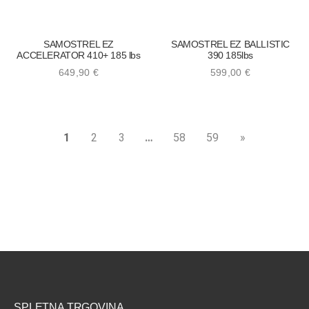
SAMOSTREL EZ
SAMOSTREL EZ BALLISTIC
ACCELERATOR 410+ 185 lbs
390 185lbs
649,90
€
599,00
€
1
2
3
…
58
59
»
SPLETNA TRGOVINA