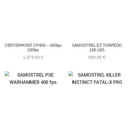
CENTERPOINT CP400 – 400fps
SAMOSTREL EZ TORPEDO
200lbs
185 LBS
1.379,00
€
599,00
€