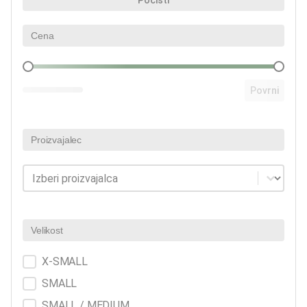
Počisti
Cena
Cena
Povrni
Proizvajalec
Proizvajalec
Proizvajalec
Velikost
Velikost
X-SMALL
SMALL
SMALL / MEDIUM