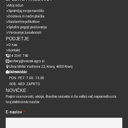
Moj račun
Spremljaj svoje naročilo
Dostava in način plačila
Nastavitve piškotkov
Splošni pogoji poslovanja
Varovanje zasebnosti
PODJETJE
O nas
Kontakt
04 2341 740
archery@vrecek-agro.si
Ulica Mirka Vadnova 22, Kranj, 4000 Kranj
SI38466651
Delovni čas
PON - PET: 7.00 - 15.00
SOB - NED: ZAPRTO
NOVIČKE
Prejmi vse novosti, akcije, številne nasvete in še veliko več neposredno na
tvoj elektronski naslov.
E-naslov
*