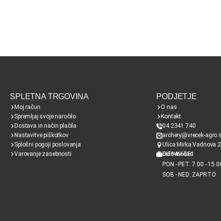
SPLETNA TRGOVINA
PODJETJE
Moj račun
O nas
Spremljaj svoje naročilo
Kontakt
Dostava in način plačila
04 2341 740
Nastavitve piškotkov
archery@vrecek-agro.s
Splošni pogoji poslovanja
Ulica Mirka Vadnova 2
Varovanje zasebnosti
SI38466651
Delovni čas
PON - PET: 7.00 - 15.0
SOB - NED: ZAPRTO