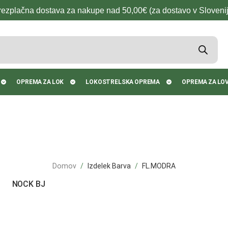
rezplačna dostava za nakupe nad 50,00€ (za dostavo v Slovenij
OPREMA ZA LOK
LOKOSTRELSKA OPREMA
OPREMA ZA LO
Domov
Izdelek Barva
FL.MODRA