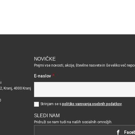
NOVIČKE
Prejmi vse novosti, akcije, številne nasvete in še veliko več nep
E-naslov
*
i
2, Kranj, 4000 Kranj
0
Strinjam se s
politiko varovanja osebnih podatkov
.
SLEDI NAM
Pridruži se nam tudi na naših socialnih omrežjih.
Face