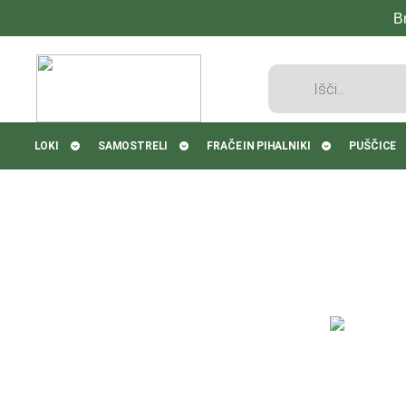
B
Products
search
LOKI
SAMOSTRELI
FRAČE IN PIHALNIKI
PUŠČICE