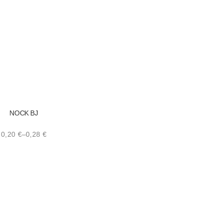
NOCK BJ
0,20
€
–
0,28
€
Price
range:
0,20 €
through
0,28 €