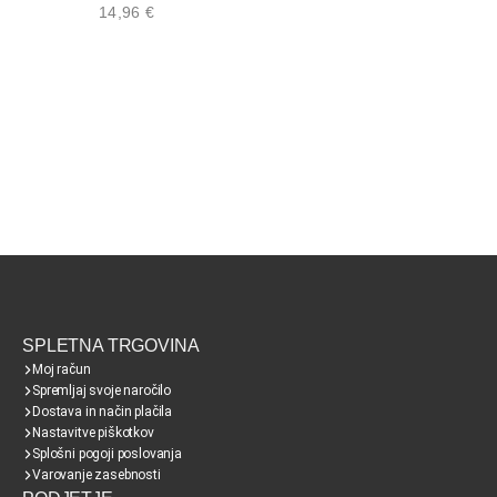
14,96
€
SPLETNA TRGOVINA
Moj račun
Spremljaj svoje naročilo
Dostava in način plačila
Nastavitve piškotkov
Splošni pogoji poslovanja
Varovanje zasebnosti