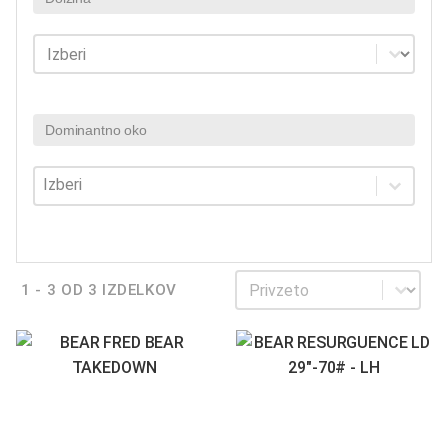
Dolžina
Dolžina
Dominantno oko
Dominantno oko
Dominantno oko
Sortiraj
Sortiraj
1 - 3 OD 3 IZDELKOV