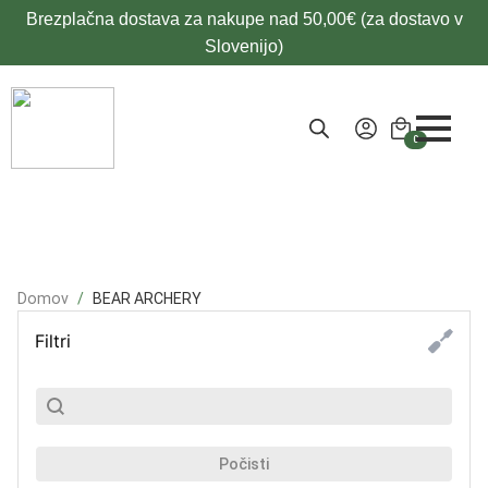
Brezplačna dostava za nakupe nad 50,00€ (za dostavo v
Slovenijo)
0
Domov
BEAR ARCHERY
Filtri
SubSearch
Search content
Počisti