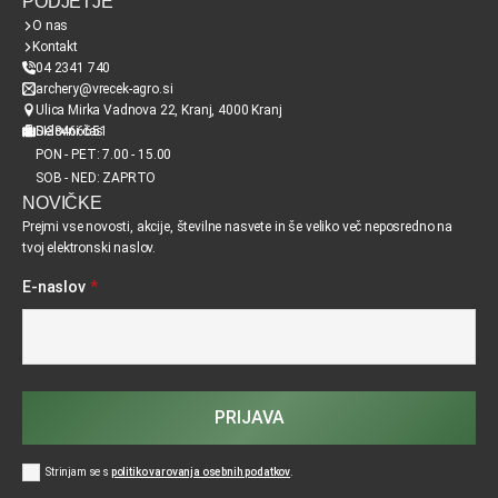
PODJETJE
O nas
Kontakt
04 2341 740
archery@vrecek-agro.si
Ulica Mirka Vadnova 22, Kranj, 4000 Kranj
SI38466651
Delovni čas
PON - PET: 7.00 - 15.00
SOB - NED: ZAPRTO
NOVIČKE
Prejmi vse novosti, akcije, številne nasvete in še veliko več neposredno na
tvoj elektronski naslov.
E-naslov
*
PRIJAVA
Strinjam se s
politiko varovanja osebnih podatkov
.