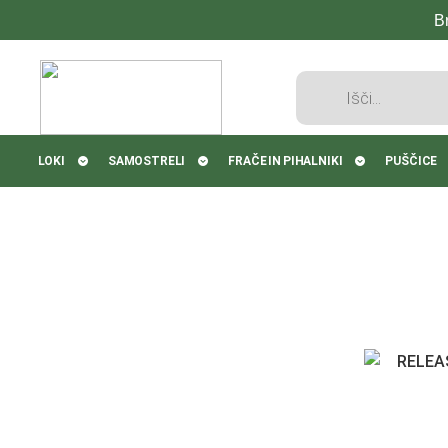
B
Products
search
LOKI
SAMOSTRELI
FRAČE IN PIHALNIKI
PUŠČICE