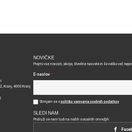
NOVIČKE
Prejmi vse novosti, akcije, številne nasvete in še veliko več nep
E-naslov
*
i
2, Kranj, 4000 Kranj
0
Strinjam se s
politiko varovanja osebnih podatkov
.
SLEDI NAM
Pridruži se nam tudi na naših socialnih omrežjih.
Face