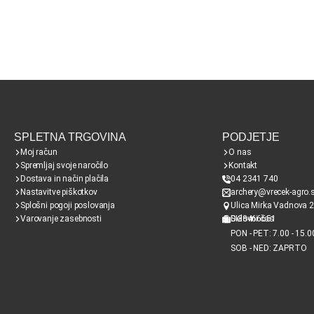
SPLETNA TRGOVINA
PODJETJE
Moj račun
O nas
Spremljaj svoje naročilo
Kontakt
Dostava in način plačila
04 2341 740
Nastavitve piškotkov
archery@vrecek-agro.s
Splošni pogoji poslovanja
Ulica Mirka Vadnova 2
Varovanje zasebnosti
SI38466651
Delovni čas
PON - PET: 7.00 - 15.0
SOB - NED: ZAPRTO