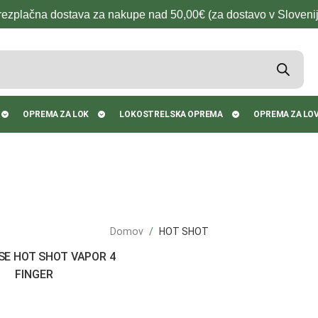
rezplačna dostava za nakupe nad 50,00€ (za dostavo v Slovenij
OPREMA ZA LOK
LOKOSTRELSKA OPREMA
OPREMA ZA LO
Domov
HOT SHOT