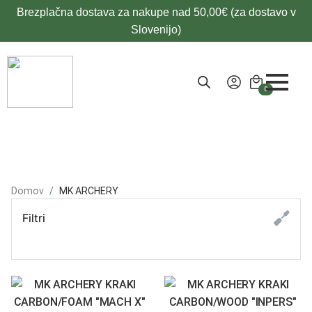
Brezplačna dostava za nakupe nad 50,00€ (za dostavo v
Slovenijo)
0
Domov
MK ARCHERY
Filtri