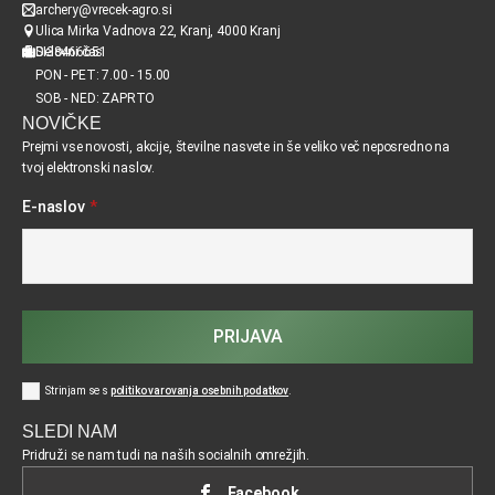
archery@vrecek-agro.si
Ulica Mirka Vadnova 22, Kranj, 4000 Kranj
SI38466651
Delovni čas
PON - PET: 7.00 - 15.00
SOB - NED: ZAPRTO
NOVIČKE
Prejmi vse novosti, akcije, številne nasvete in še veliko več neposredno na
tvoj elektronski naslov.
E-naslov
*
PRIJAVA
Strinjam se s
politiko varovanja osebnih podatkov
.
SLEDI NAM
Pridruži se nam tudi na naših socialnih omrežjih.
Facebook