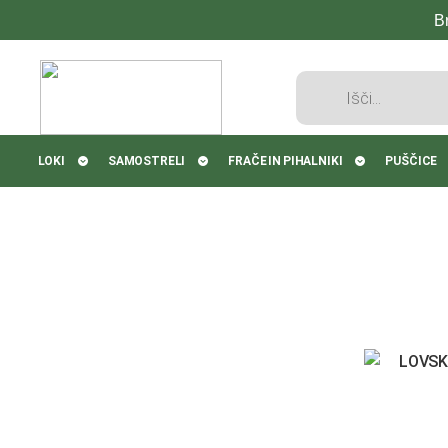
B
Products
search
LOKI
SAMOSTRELI
FRAČE IN PIHALNIKI
PUŠČICE