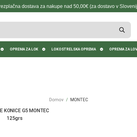
rezplačna dostava za nakupe nad 50,00€ (za dostavo v Slovenij
OPREMA ZA LOK
LOKOSTRELSKA OPREMA
OPREMA ZA LO
Domov
MONTEC