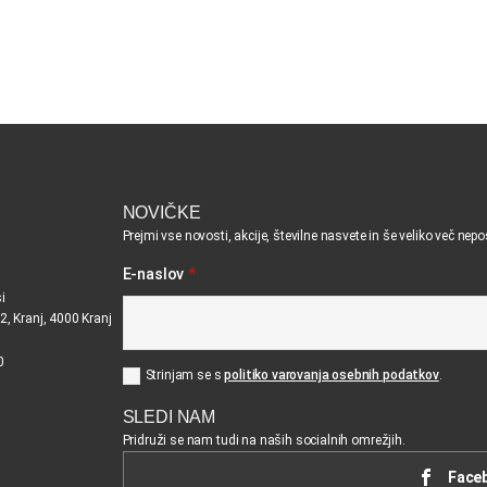
NOVIČKE
Prejmi vse novosti, akcije, številne nasvete in še veliko več nep
E-naslov
*
i
2, Kranj, 4000 Kranj
0
Strinjam se s
politiko varovanja osebnih podatkov
.
SLEDI NAM
Pridruži se nam tudi na naših socialnih omrežjih.
Face