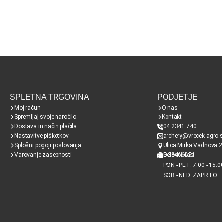
SPLETNA TRGOVINA
PODJETJE
Moj račun
O nas
Spremljaj svoje naročilo
Kontakt
Dostava in način plačila
04 2341 740
Nastavitve piškotkov
archery@vrecek-agro.s
Splošni pogoji poslovanja
Ulica Mirka Vadnova 2
Varovanje zasebnosti
SI38466651
Delovni čas
PON - PET: 7.00 - 15.0
SOB - NED: ZAPRTO