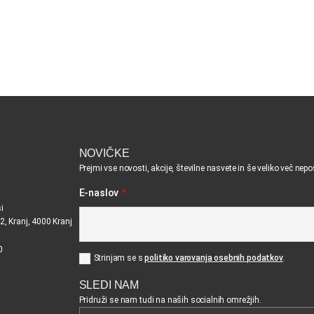
NOVIČKE
Prejmi vse novosti, akcije, številne nasvete in še veliko več nep
E-naslov
*
i
2, Kranj, 4000 Kranj
0
Strinjam se s
politiko varovanja osebnih podatkov
.
SLEDI NAM
Pridruži se nam tudi na naših socialnih omrežjih.