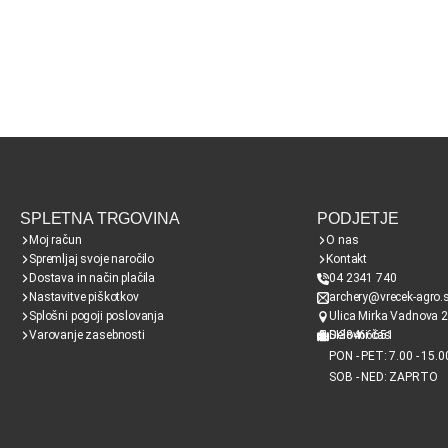
SPLETNA TRGOVINA
PODJETJE
Moj račun
O nas
Spremljaj svoje naročilo
Kontakt
Dostava in način plačila
04 2341 740
Nastavitve piškotkov
archery@vrecek-agro.s
Splošni pogoji poslovanja
Ulica Mirka Vadnova 2
Varovanje zasebnosti
SI38466651
Delovni čas
PON - PET: 7.00 - 15.0
SOB - NED: ZAPRTO