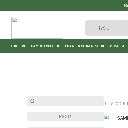
B
Products
search
LOKI
SAMOSTRELI
FRAČE IN PIHALNIKI
PUŠČICE
SubSearch
Search content
1 - 5 OD 5
Počisti