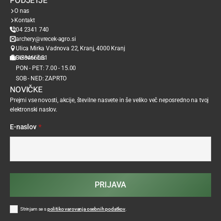
PODJETJE
O nas
Kontakt
04 2341 740
archery@vrecek-agro.si
Ulica Mirka Vadnova 22, Kranj, 4000 Kranj
SI38466651
Delovni čas
PON - PET: 7.00 - 15.00
SOB - NED: ZAPRTO
NOVIČKE
Prejmi vse novosti, akcije, številne nasvete in še veliko več neposredno na tvoj
elektronski naslov.
E-naslov
*
PRIJAVA
Strinjam se s
politiko varovanja osebnih podatkov
.