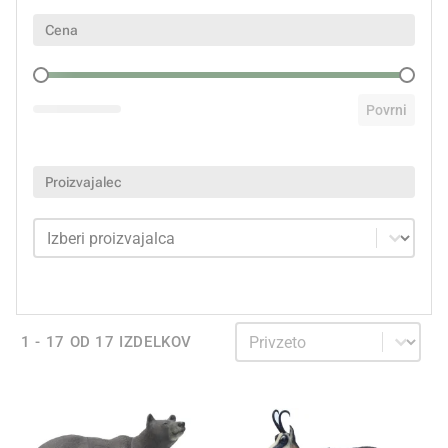
Cena
Cena
Povrni
Proizvajalec
Proizvajalec
Proizvajalec
Sortiraj
Sortiraj
1 - 17 OD 17 IZDELKOV