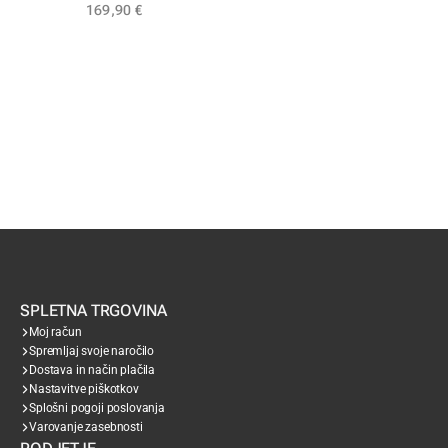
169,90
€
SPLETNA TRGOVINA
Moj račun
Spremljaj svoje naročilo
Dostava in način plačila
Nastavitve piškotkov
Splošni pogoji poslovanja
Varovanje zasebnosti