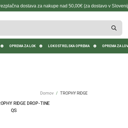
rezplačna dostava za nakupe nad 50,00€ (za dostavo v Slovenij
OPREMA ZA LOK
LOKOSTRELSKA OPREMA
OPREMA ZA LO
Domov
TROPHY RIDGE