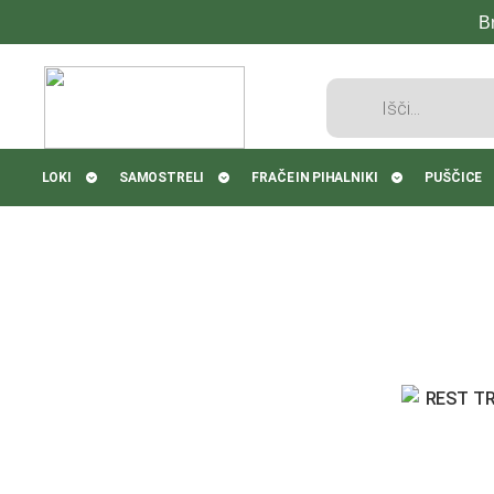
B
Products
search
LOKI
SAMOSTRELI
FRAČE IN PIHALNIKI
PUŠČICE