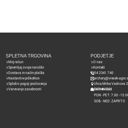
SPLETNA TRGOVINA
PODJETJE
Moj račun
O nas
Spremljaj svoje naročilo
Kontakt
Dostava in način plačila
04 2341 740
Nastavitve piškotkov
archery@vrecek-agro.s
Splošni pogoji poslovanja
Ulica Mirka Vadnova 2
Varovanje zasebnosti
SI38466651
Delovni čas
PON - PET: 7.00 - 15.0
SOB - NED: ZAPRTO