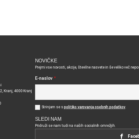
NOVIČKE
Prejmi vse novosti, akcije, številne nasvete in še veliko več nep
E-naslov
*
i
2, Kranj, 4000 Kranj
0
Strinjam se s
politiko varovanja osebnih podatkov
.
SLEDI NAM
Pridruži se nam tudi na naših socialnih omrežjih.
Face