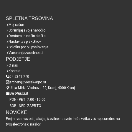
SPLETNA TRGOVINA
Moj račun
Spremljaj svoje naročilo
Dostava in način plačila
Nastavitve piškotkov
Splošni pogoji poslovanja
Varovanje zasebnosti
PODJETJE
O nas
Kontakt
04 2341 740
archery@vrecek-agro.si
Ulica Mirka Vadnova 22, Kranj, 4000 Kranj
SI38466651
Delovni čas
PON - PET: 7.00 - 15.00
SOB - NED: ZAPRTO
NOVIČKE
Prejmi vse novosti, akcije, številne nasvete in še veliko več neposredno na
tvoj elektronski naslov.