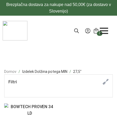
Brezplačna dostava za nakupe nad 50,00€ (za dostavo v
Slovenijo)
0
Domov
Izdelek Dolžina potega MIN
27,5"
Filtri