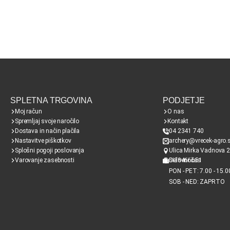
SPLETNA TRGOVINA
PODJETJE
Moj račun
O nas
Spremljaj svoje naročilo
Kontakt
Dostava in način plačila
04 2341 740
Nastavitve piškotkov
archery@vrecek-agro.s
Splošni pogoji poslovanja
Ulica Mirka Vadnova 2
Varovanje zasebnosti
SI38466651
Delovni čas
PON - PET: 7.00 - 15.0
SOB - NED: ZAPRTO