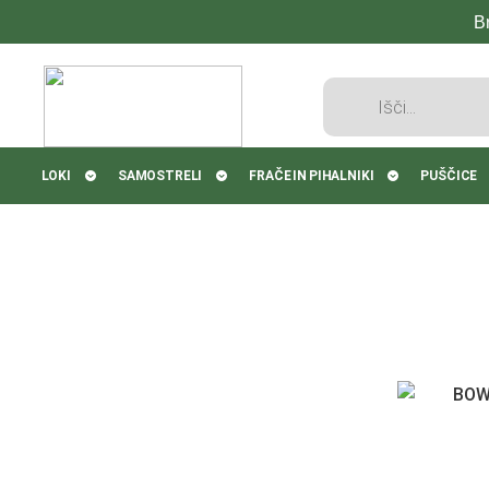
B
Products
search
LOKI
SAMOSTRELI
FRAČE IN PIHALNIKI
PUŠČICE