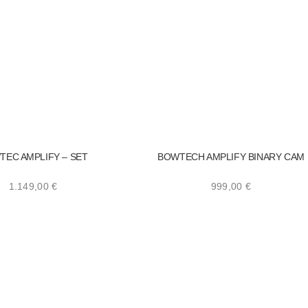
TEC AMPLIFY – SET
BOWTECH AMPLIFY BINARY CAM
1.149,00
€
999,00
€