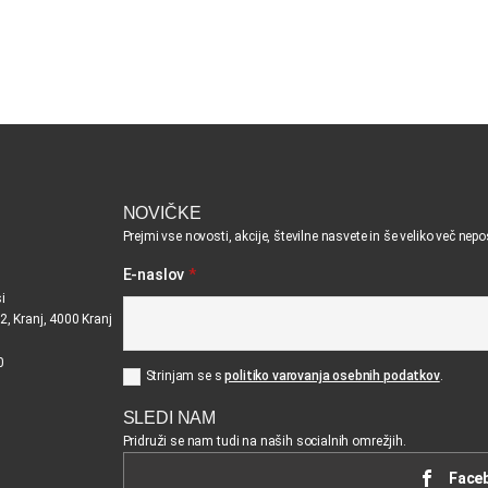
NOVIČKE
Prejmi vse novosti, akcije, številne nasvete in še veliko več nep
E-naslov
*
i
2, Kranj, 4000 Kranj
0
Strinjam se s
politiko varovanja osebnih podatkov
.
SLEDI NAM
Pridruži se nam tudi na naših socialnih omrežjih.
Face