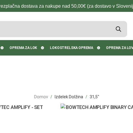
rezplačna dostava za nakupe nad 50,00€ (za dostavo v Slovenij
OPREMA ZA LOK
LOKOSTRELSKA OPREMA
OPREMA ZA LO
Domov
Izdelek Dolžina
31,5"