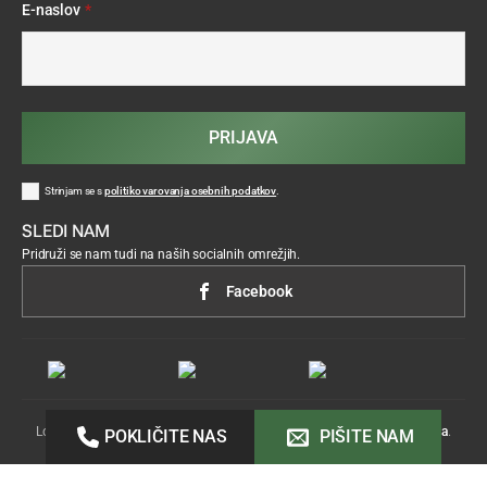
E-naslov
*
PRIJAVA
Strinjam se s
politiko varovanja osebnih podatkov
.
SLEDI NAM
Pridruži se nam tudi na naših socialnih omrežjih.
Facebook
Lokostrelstvo ©2026 Vse pravice pridržane.
Izdelava:
Acenta
.
POKLIČITE NAS
PIŠITE NAM