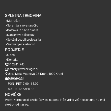
SPLETNA TRGOVINA
Moj račun
Spremljaj svoje naročilo
Dostava in način plačila
Nastavitve piškotkov
Splošni pogoji poslovanja
Varovanje zasebnosti
PODJETJE
O nas
Kontakt
04 2341 740
archery@vrecek-agro.si
Ulica Mirka Vadnova 22, Kranj, 4000 Kranj
SI38466651
Delovni čas
PON - PET: 7.00 - 15.00
SOB - NED: ZAPRTO
NOVIČKE
Prejmi vse novosti, akcije, številne nasvete in še veliko več neposredno na tvoj
elektronski naslov.