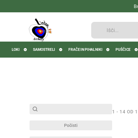
B
Products
search
LOKI
SAMOSTRELI
FRAČE IN PIHALNIKI
PUŠČICE
SubSearch
Search content
1 - 14 OD 
Počisti