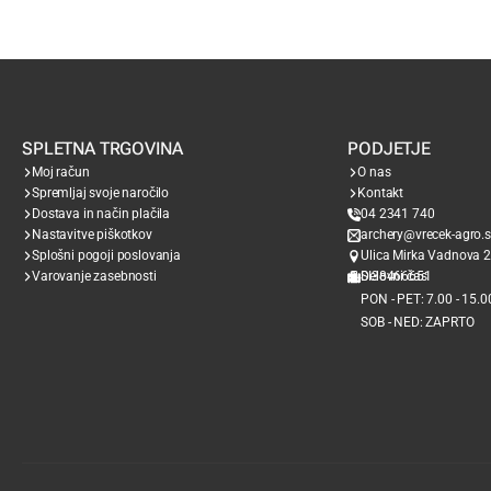
SPLETNA TRGOVINA
PODJETJE
Moj račun
O nas
Spremljaj svoje naročilo
Kontakt
Dostava in način plačila
04 2341 740
Nastavitve piškotkov
archery@vrecek-agro.s
Splošni pogoji poslovanja
Ulica Mirka Vadnova 2
Varovanje zasebnosti
SI38466651
Delovni čas
PON - PET: 7.00 - 15.0
SOB - NED: ZAPRTO