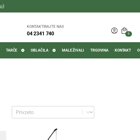
o)
KONTAKTIRAJTE NAS
04 2341 740
0
TARČE
OBLAČILA
MALE ŽIVALI
TRGOVINA
KONTAKT
O
Sortiraj
Sortiraj