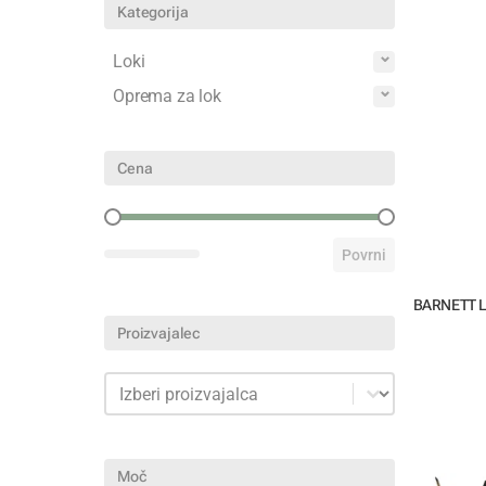
Kategorija
Kategorija
Loki
Oprema za lok
Cena
Cena
Povrni
BARNETT 
Proizvajalec
Proizvajalec
Proizvajalec
Moč