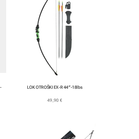
-
LOK OTROŠKI EX-R 44″-18lbs
49,90
€