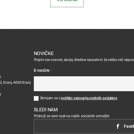
NOVIČKE
Prejmi vse novosti, akcije, številne nasvete in še veliko več nepo
E-naslov
*
i
2, Kranj, 4000 Kranj
0
Strinjam se s
politiko varovanja osebnih podatkov
.
SLEDI NAM
Pridruži se nam tudi na naših socialnih omrežjih.
Face