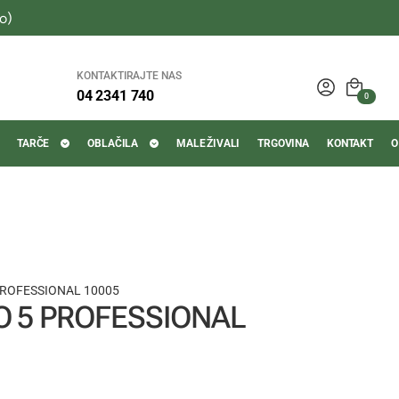
o)
KONTAKTIRAJTE NAS
04 2341 740
0
TARČE
OBLAČILA
MALE ŽIVALI
TRGOVINA
KONTAKT
O
PROFESSIONAL 10005
O 5 PROFESSIONAL