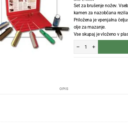
Set za brušenje nožev. Vseb
kamen za nazobčana rezila
Priložena je vpenjalna čelj
olje za mazanje.
Vse skupaj je vloženo v plas
BRUSI
GATCO
5
PROFESSIONAL
10005
količina
OPIS