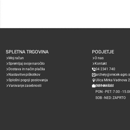
SPLETNA TRGOVINA
PODJETJE
Moj račun
O nas
Spremljaj svoje naročilo
Kontakt
Dostava in način plačila
04 2341 740
Nastavitve piškotkov
archery@vrecek-agro.s
Splošni pogoji poslovanja
Ulica Mirka Vadnova 2
Varovanje zasebnosti
SI38466651
Delovni čas
PON - PET: 7.00 - 15.0
SOB - NED: ZAPRTO