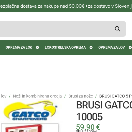
rezplačna dostava za nakupe nad 50,00€ (za dostavo v Slovenij
OPREMA ZA LOK
LOKOSTRELSKA OPREMA
OPREMA ZA LOV
 lov
Noži in kombinirana orodja
Brusi za nože
BRUSI GATCO 5 
BRUSI GATC
10005
59,90
€
SKU: 210064