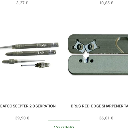
3,27
€
10,85
€
 GATCO SCEPTER 2.0 SERRATION
BRUSI REDI EDGE SHARPENER T
39,90
€
36,01
€
Vsi izdelki