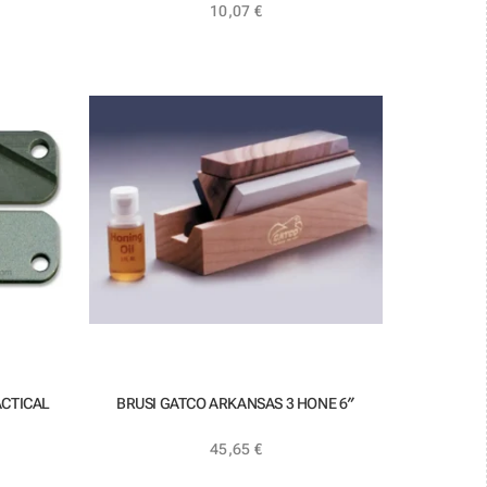
10,07
€
ACTICAL
BRUSI GATCO ARKANSAS 3 HONE 6″
45,65
€