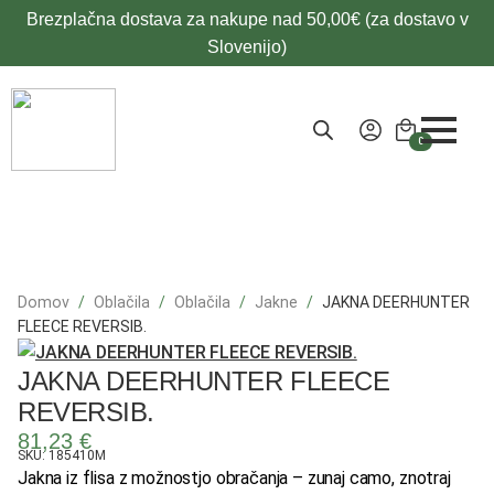
Brezplačna dostava za nakupe nad 50,00€ (za dostavo v
Slovenijo)
0
Domov
Oblačila
Oblačila
Jakne
JAKNA DEERHUNTER
FLEECE REVERSIB.
JAKNA DEERHUNTER FLEECE
REVERSIB.
81,23
€
SKU: 185410M
Jakna iz flisa z možnostjo obračanja – zunaj camo, znotraj