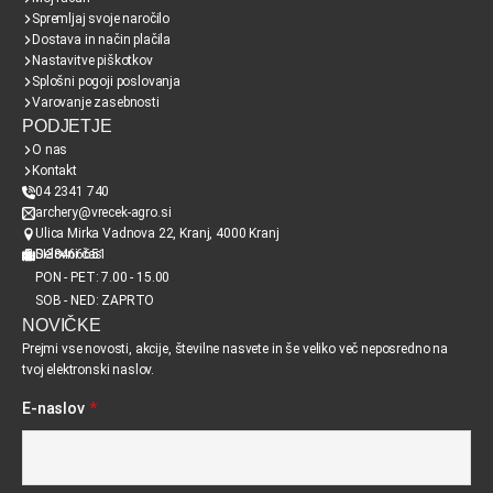
Spremljaj svoje naročilo
Dostava in način plačila
Nastavitve piškotkov
Splošni pogoji poslovanja
Varovanje zasebnosti
PODJETJE
O nas
Kontakt
04 2341 740
archery@vrecek-agro.si
Ulica Mirka Vadnova 22, Kranj, 4000 Kranj
SI38466651
Delovni čas
PON - PET: 7.00 - 15.00
SOB - NED: ZAPRTO
NOVIČKE
Prejmi vse novosti, akcije, številne nasvete in še veliko več neposredno na
tvoj elektronski naslov.
E-naslov
*