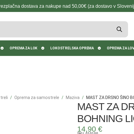
rezplačna dostava za nakupe nad 50,00€ (za dostavo v Slovenij
OPREMA ZA LOK
LOKOSTRELSKA OPREMA
OPREMA ZA LO
reli
Oprema za samostrele
Maziva
MAST ZA DRSNO ŠINO B
MAST ZA D
BOHNING L
14,90
€
SKU: 010100