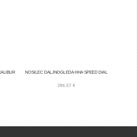
CALIBUR
NOSILEC DALJNOGLEDA HHA SPEED DIAL
284,57
€