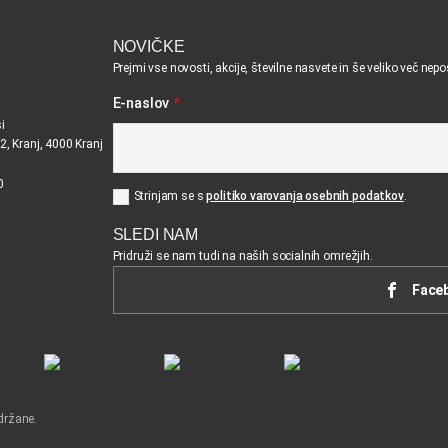
NOVIČKE
Prejmi vse novosti, akcije, številne nasvete in še veliko več nep
E-naslov
*
i
2, Kranj, 4000 Kranj
0
Strinjam se s
politiko varovanja osebnih podatkov
.
SLEDI NAM
Pridruži se nam tudi na naših socialnih omrežjih.
Face
držane.