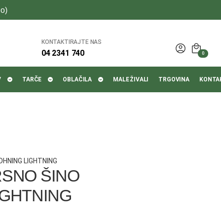
o)
KONTAKTIRAJTE NAS
04 2341 740
0
V
TARČE
OBLAČILA
MALE ŽIVALI
TRGOVINA
KONTA
OHNING LIGHTNING
RSNO ŠINO
IGHTNING