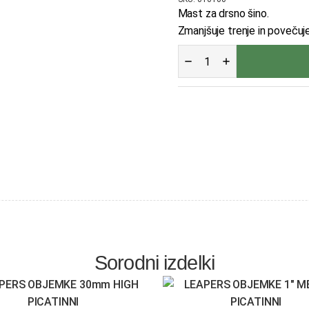
Mast za drsno šino.
Zmanjšuje trenje in povečuj
MAST
ZA
DRSNO
ŠINO
BOHNING
LIGHTNING
količina
Sorodni izdelki