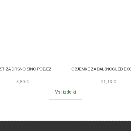
ST ZA DRSNO ŠINO POE/EZ
OBJEMKE ZA DALJNOGLED EX
3,50
€
21,13
€
Vsi izdelki