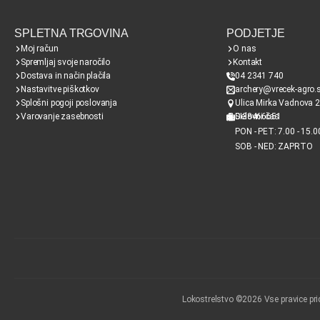
SPLETNA TRGOVINA
PODJETJE
Moj račun
O nas
Spremljaj svoje naročilo
Kontakt
Dostava in način plačila
04 2341 740
Nastavitve piškotkov
archery@vrecek-agro.s
Splošni pogoji poslovanja
Ulica Mirka Vadnova 2
Varovanje zasebnosti
SI38466651
Delovni čas
PON - PET: 7.00 - 15.0
SOB - NED: ZAPRTO
Lokostrelstvo ©2026 Vse pravice pri