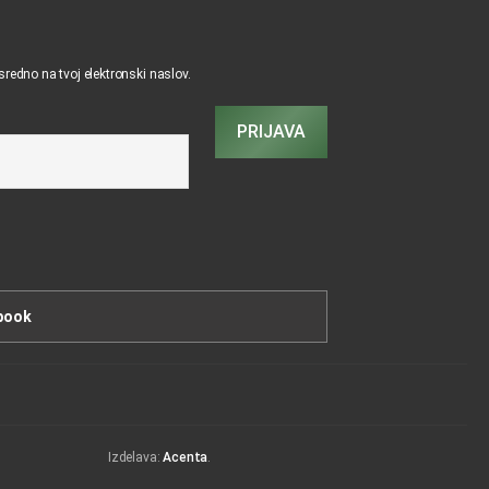
osredno na tvoj elektronski naslov.
PRIJAVA
book
Izdelava:
Acenta
.