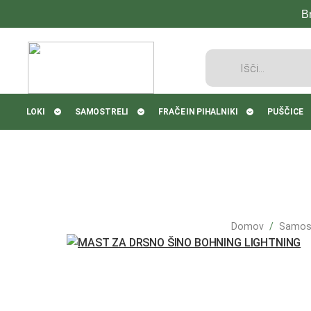
B
Products
search
LOKI
SAMOSTRELI
FRAČE IN PIHALNIKI
PUŠČICE
Domov
Samost