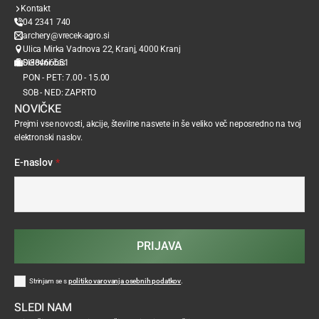
Kontakt
04 2341 740
archery@vrecek-agro.si
Ulica Mirka Vadnova 22, Kranj, 4000 Kranj
SI38466651
Delovni čas
PON - PET: 7.00 - 15.00
SOB - NED: ZAPRTO
NOVIČKE
Prejmi vse novosti, akcije, številne nasvete in še veliko več neposredno na tvoj
elektronski naslov.
E-naslov
*
PRIJAVA
Strinjam se s
politiko varovanja osebnih podatkov
.
SLEDI NAM