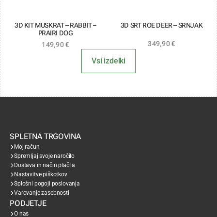
3D KIT MUSKRAT – RABBIT –
3D SRT ROE DEER – SRNJAK
PRAIRI DOG
349,90
€
149,90
€
Vsi izdelki
SPLETNA TRGOVINA
Moj račun
Spremljaj svoje naročilo
Dostava in način plačila
Nastavitve piškotkov
Splošni pogoji poslovanja
Varovanje zasebnosti
PODJETJE
O nas