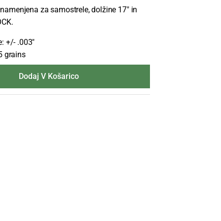
namenjena za samostrele, dolžine 17″ in
OCK.
: +/- .003″
5 grains
Dodaj V Košarico