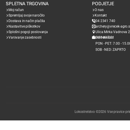
SPLETNA TRGOVINA
PODJETJE
Moj račun
O nas
Spremljaj svoje naročilo
Kontakt
Dostava in način plačila
04 2341 740
Nastavitve piškotkov
archery@vrecek-agro.s
Splošni pogoji poslovanja
Ulica Mirka Vadnova 2
Varovanje zasebnosti
SI38466651
Delovni čas
PON - PET: 7.00 - 15.0
SOB - NED: ZAPRTO
Lokostrelstvo ©2026 Vse pravice pri