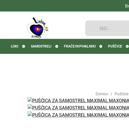
B
Products
search
LOKI
SAMOSTRELI
FRAČE IN PIHALNIKI
PUŠČICE
Domov
Puščice