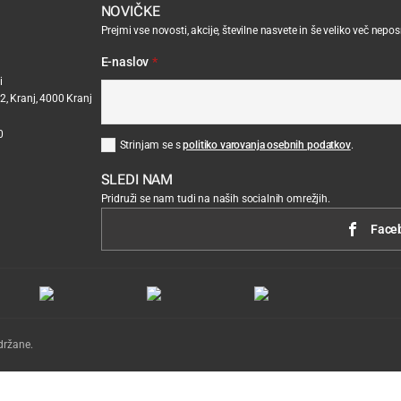
NOVIČKE
Prejmi vse novosti, akcije, številne nasvete in še veliko več nepo
E-naslov
*
i
2, Kranj, 4000 Kranj
0
Strinjam se s
politiko varovanja osebnih podatkov
.
SLEDI NAM
Pridruži se nam tudi na naših socialnih omrežjih.
Face
držane.