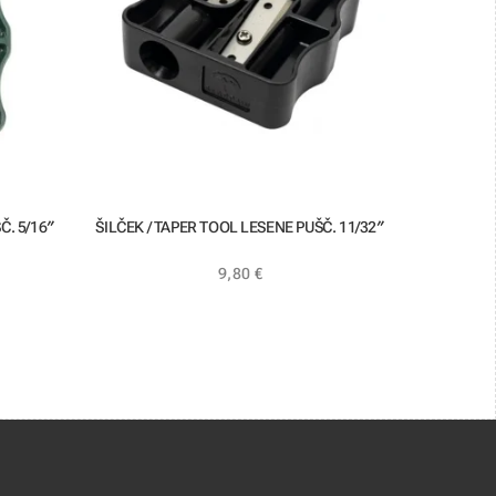
Č. 5/16″
ŠILČEK / TAPER TOOL LESENE PUŠČ. 11/32″
9,80
€