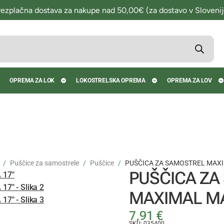
rezplačna dostava za nakupe nad 50,00€ (za dostavo v Slovenij
OPREMA ZA LOK
LOKOSTRELSKA OPREMA
OPREMA ZA LOV
Puščice za samostrele
Puščice
PUŠČICA ZA SAMOSTREL MAXI
PUŠČICA ZA
MAXIMAL MA
7,91
€
SKU: 035400