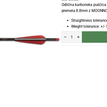
Odlična karbonska puščica 
premera 8.8mm z MOONN
Straightness tolerance
Weight tolerance: +/- 
PUŠČICA
ZA
SAMOSTREL
MAXIMAL
MAXONIA
17"
količina