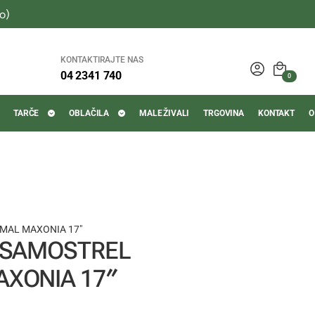
o)
KONTAKTIRAJTE NAS
04 2341 740
0
TARČE
OBLAČILA
MALE ŽIVALI
TRGOVINA
KONTAKT
O
MAL MAXONIA 17″
 SAMOSTREL
XONIA 17″