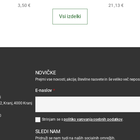
3,50
€
21,13
€
Vsi izdelki
NOVIČKE
Prejmi vse novosti, akcije, številne nasvete in še veliko več nepo
E-naslov
*
i
2, Kranj, 4000 Kranj
0
Strinjam se s
politiko varovanja osebnih podatkov
.
SLEDI NAM
Pridruži se nam tudi na naših socialnih omrežjih.