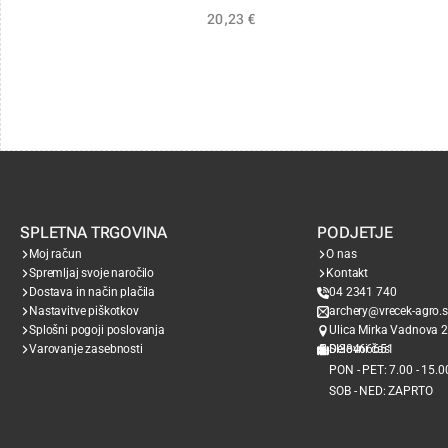
20,23
€
SPLETNA TRGOVINA
PODJETJE
Moj račun
O nas
Spremljaj svoje naročilo
Kontakt
Dostava in način plačila
04 2341 740
Nastavitve piškotkov
archery@vrecek-agro.s
Splošni pogoji poslovanja
Ulica Mirka Vadnova 2
Varovanje zasebnosti
SI38466651
Delovni čas
PON - PET: 7.00 - 15.0
SOB - NED: ZAPRTO