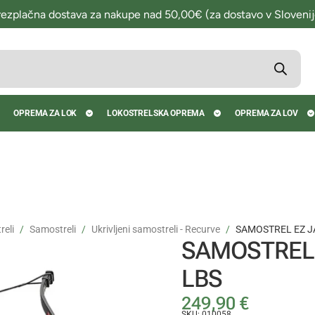
rezplačna dostava za nakupe nad 50,00€ (za dostavo v Slovenij
OPREMA ZA LOK
LOKOSTRELSKA OPREMA
OPREMA ZA LOV
eli
Samostreli
Ukrivljeni samostreli - Recurve
SAMOSTREL EZ JA
SAMOSTREL E
LBS
249,90
€
SKU: 010058