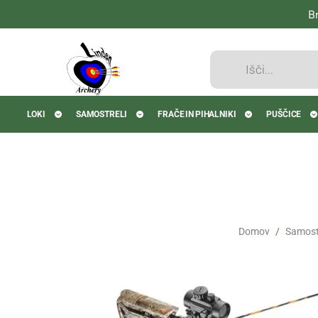
B
Products
search
LOKI
SAMOSTRELI
FRAČE IN PIHALNIKI
PUŠČICE
Domov
Samostr