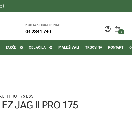
o)
KONTAKTIRAJTE NAS
04 2341 740
0
TARČE
OBLAČILA
MALE ŽIVALI
TRGOVINA
KONTAKT
O
G II PRO 175 LBS
Z JAG II PRO 175