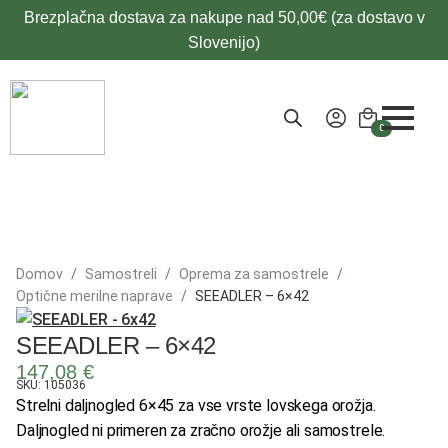
Brezplačna dostava za nakupe nad 50,00€ (za dostavo v
Slovenijo)
0
Domov
Samostreli
Oprema za samostrele
Optične merilne naprave
SEEADLER – 6×42
SEEADLER – 6×42
147,08
€
SKU: 105036
Strelni daljnogled 6×45 za vse vrste lovskega orožja.
Daljnogled ni primeren za zračno orožje ali samostrele.