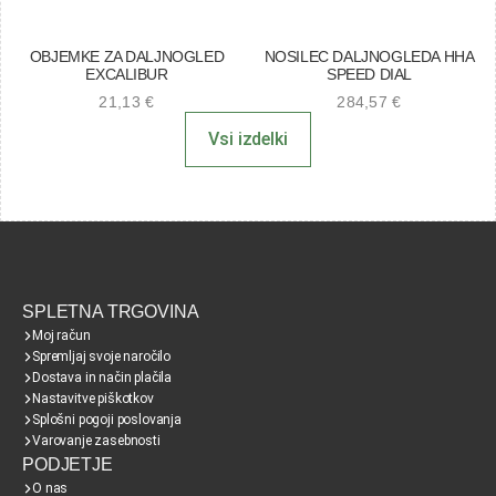
OBJEMKE ZA DALJNOGLED
NOSILEC DALJNOGLEDA HHA
EXCALIBUR
SPEED DIAL
21,13
€
284,57
€
Vsi izdelki
SPLETNA TRGOVINA
Moj račun
Spremljaj svoje naročilo
Dostava in način plačila
Nastavitve piškotkov
Splošni pogoji poslovanja
Varovanje zasebnosti
PODJETJE
O nas