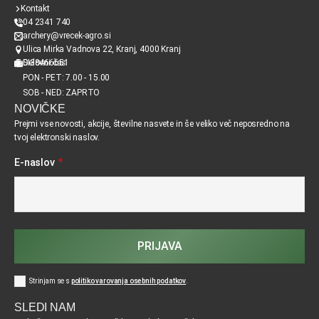
Kontakt
04 2341 740
archery@vrecek-agro.si
Ulica Mirka Vadnova 22, Kranj, 4000 Kranj
SI38466651
Delovni čas
PON - PET: 7.00 - 15.00
SOB - NED: ZAPRTO
NOVIČKE
Prejmi vse novosti, akcije, številne nasvete in še veliko več neposredno na
tvoj elektronski naslov.
E-naslov
*
PRIJAVA
Strinjam se s
politiko varovanja osebnih podatkov
.
SLEDI NAM