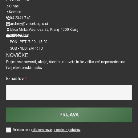
O nas
Kontakt
04 2341 740
archery@vrecek-agro.si
Ulica Mirka Vadnova 22, Kranj, 4000 Kranj
SI38466651
Delovni čas
PON - PET: 7.00 - 15.00
SOB - NED: ZAPRTO
NOVIČKE
Prejmi vse novosti, akcije, številne nasvete in še veliko več neposredno na
tvoj elektronski naslov.
E-naslov
*
PRIJAVA
Strinjam se s
politiko varovanja osebnih podatkov
.