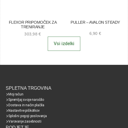
FLEXOR PRIPOMOČEK ZA
PULLER – AVALON STEADY
TRENIRANJE
6,90
€
303,98
€
Vsi izdelki
SPLETNA TRGOVINA
Moj račun
Spremljaj svoje naročilo
Dostava in način plačila
Nastavitve piškotkov
Splošni pogoji poslovanja
Varovanje zasebnosti
PODJETJE