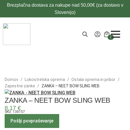
Brezplačna dostava za nakupe nad 50,00€ (za dostavo v
Slovenijo)
2
Domov
Lokostrelska oprema
Ostala oprema in pribor
Zapestne zanke
ZANKA – NEET BOW SLING WEB
ZANKA – NEET BOW SLING WEB
8,17
€
SKU: 130157
Pošlji povpraševanje