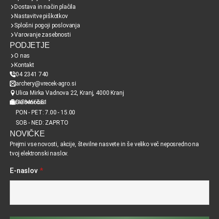
Dostava in način plačila
Nastavitve piškotkov
Splošni pogoji poslovanja
Varovanje zasebnosti
PODJETJE
O nas
Kontakt
04 2341 740
archery@vrecek-agro.si
Ulica Mirka Vadnova 22, Kranj, 4000 Kranj
SI38466651
Delovni čas
PON - PET: 7.00 - 15.00
SOB - NED: ZAPRTO
NOVIČKE
Prejmi vse novosti, akcije, številne nasvete in še veliko več neposredno na
tvoj elektronski naslov.
E-naslov
*