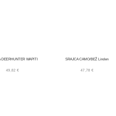
 DEERHUNTER WAPITI
SRAJCA CAMO/BEŽ Linden
49,82
€
47,78
€