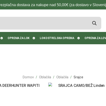
rezplačna dostava za nakupe nad 50,00€ (za dostavo v Slovenij
OPREMA ZA LOK
LOKOSTRELSKA OPREMA
OPREMA ZA LO
Domov
Oblačila
Oblačila
Srajce