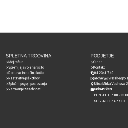
SPLETNA TRGOVINA
PODJETJE
Moj račun
O nas
Spremljaj svoje naročilo
Kontakt
Dostava in način plačila
04 2341 740
Nastavitve piškotkov
archery@vrecek-agro.s
Splošni pogoji poslovanja
Ulica Mirka Vadnova 2
Varovanje zasebnosti
SI38466651
Delovni čas
PON - PET: 7.00 - 15.0
SOB - NED: ZAPRTO