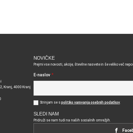
NOVIČKE
Prejmi vse novosti, akcije, številne nasvete in še veliko več nep
E-naslov
*
i
2, Kranj, 4000 Kranj
0
Strinjam se s
politiko varovanja osebnih podatkov
.
SLEDI NAM
Pridruži se nam tudi na naših socialnih omrežjih.
Face