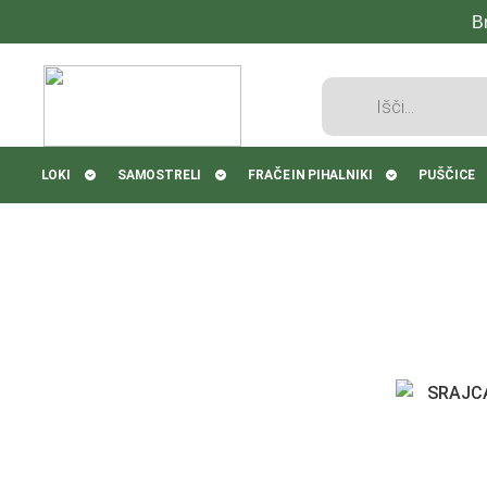
B
Products
search
LOKI
SAMOSTRELI
FRAČE IN PIHALNIKI
PUŠČICE