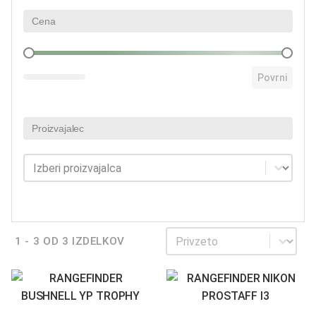
Cena
Cena
Povrni
Proizvajalec
Proizvajalec
Proizvajalec
Sortiraj
Sortiraj
1 - 3 OD 3 IZDELKOV