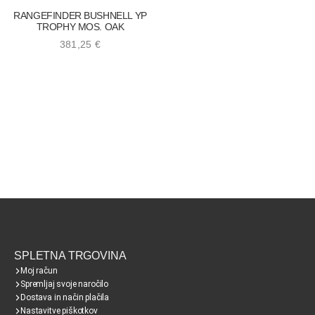
RANGEFINDER BUSHNELL YP
TROPHY MOS. OAK
381,25
€
SPLETNA TRGOVINA
Moj račun
Spremljaj svoje naročilo
Dostava in način plačila
Nastavitve piškotkov