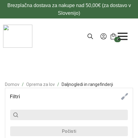
Brezplačna dostava za nakupe nad 50,00€ (za dostavo v
Slovenijo)
4
Domov
Oprema za lov
Daljnogledi in rangefinderji
Filtri
SubSearch
Search content
Počisti