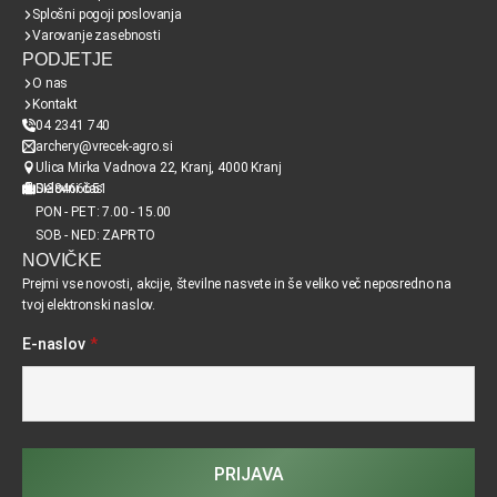
Splošni pogoji poslovanja
Varovanje zasebnosti
PODJETJE
O nas
Kontakt
04 2341 740
archery@vrecek-agro.si
Ulica Mirka Vadnova 22, Kranj, 4000 Kranj
SI38466651
Delovni čas
PON - PET: 7.00 - 15.00
SOB - NED: ZAPRTO
NOVIČKE
Prejmi vse novosti, akcije, številne nasvete in še veliko več neposredno na
tvoj elektronski naslov.
E-naslov
*
PRIJAVA