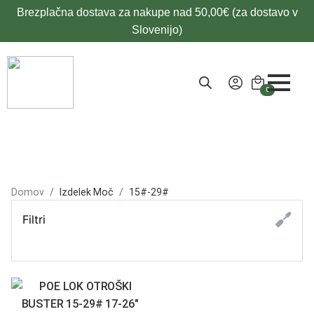
Brezplačna dostava za nakupe nad 50,00€ (za dostavo v
Slovenijo)
0
Domov
Izdelek Moč
15#-29#
Filtri