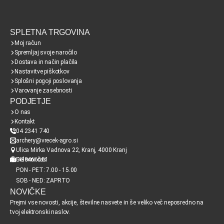
SPLETNA TRGOVINA
Moj račun
Spremljaj svoje naročilo
Dostava in način plačila
Nastavitve piškotkov
Splošni pogoji poslovanja
Varovanje zasebnosti
PODJETJE
O nas
Kontakt
04 2341 740
archery@vrecek-agro.si
Ulica Mirka Vadnova 22, Kranj, 4000 Kranj
SI38466651
Delovni čas
PON - PET: 7.00 - 15.00
SOB - NED: ZAPRTO
NOVIČKE
Prejmi vse novosti, akcije, številne nasvete in še veliko več neposredno na
tvoj elektronski naslov.