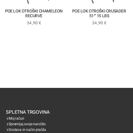
POE LOK OTROŠKI CHAMELEON
POE LOK OTROŠKI CRUSADER
RECURVE
51″ 15 LBS
34,90
€
34,90
€
SPLETNA TRGOVINA
Moj račun
Spremljaj svoje naročilo
Dostava in način plačila