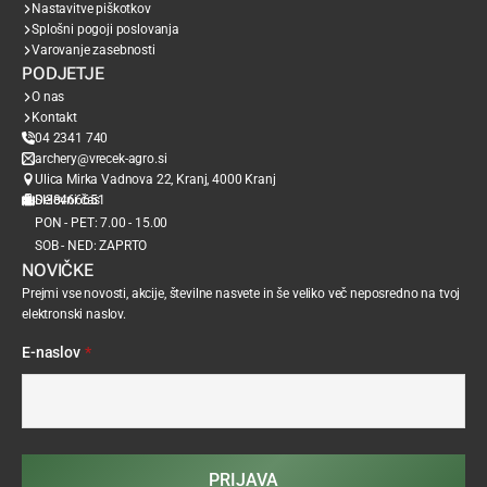
Nastavitve piškotkov
Splošni pogoji poslovanja
Varovanje zasebnosti
PODJETJE
O nas
Kontakt
04 2341 740
archery@vrecek-agro.si
Ulica Mirka Vadnova 22, Kranj, 4000 Kranj
SI38466651
Delovni čas
PON - PET: 7.00 - 15.00
SOB - NED: ZAPRTO
NOVIČKE
Prejmi vse novosti, akcije, številne nasvete in še veliko več neposredno na tvoj
elektronski naslov.
E-naslov
*
PRIJAVA