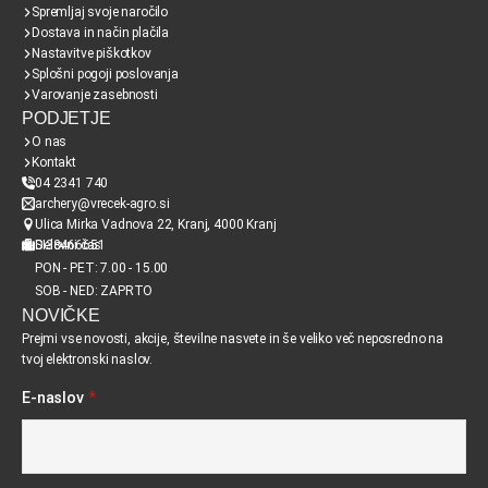
Spremljaj svoje naročilo
Dostava in način plačila
Nastavitve piškotkov
Splošni pogoji poslovanja
Varovanje zasebnosti
PODJETJE
O nas
Kontakt
04 2341 740
archery@vrecek-agro.si
Ulica Mirka Vadnova 22, Kranj, 4000 Kranj
SI38466651
Delovni čas
PON - PET: 7.00 - 15.00
SOB - NED: ZAPRTO
NOVIČKE
Prejmi vse novosti, akcije, številne nasvete in še veliko več neposredno na
tvoj elektronski naslov.
E-naslov
*