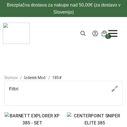
Brezplačna dostava za nakupe nad 50,00€ (za dostavo v
Slovenijo)
0
Domov
Izdelek Moč
185#
Filtri