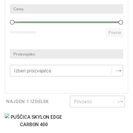
Cena
Cena
Povrni
Proizvajalec
Proizvajalec
Proizvajalec
Sortiraj
Sortiraj
NAJDEN 1 IZDELEK