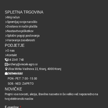
SPLETNA TRGOVINA
Moj račun
Spremljaj svoje naročilo
Dostava in način plačila
Nastavitve piškotkov
Splošni pogoji poslovanja
Varovanje zasebnosti
PODJETJE
O nas
Kontakt
04 2341 740
archery@vrecek-agro.si
Ulica Mirka Vadnova 22, Kranj, 4000 Kranj
SI38466651
Delovni čas
PON - PET: 7.00 - 15.00
SOB - NED: ZAPRTO
NOVIČKE
Prejmi vse novosti, akcije, številne nasvete in še veliko več neposredno na
tvoj elektronski naslov.
E-naslov
*