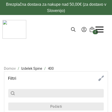
Brezplačna dostava za nakupe nad 50,00€ (za dostavo v
Slovenijo)
0
Domov
Izdelek Spine
400
Filtri
SubSearch
Search content
Počisti