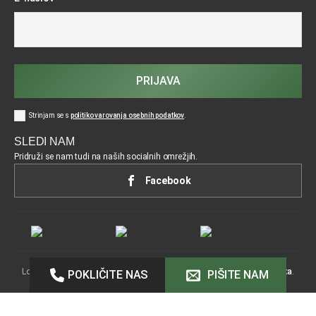
PRIJAVA
Strinjam se s
politiko varovanja osebnih podatkov
.
SLEDI NAM
Pridruži se nam tudi na naših socialnih omrežjih.
Facebook
Lokostrelstvo ©2026 Vse pravice pridržane.
Izdelava:
Acenta
.
POKLIČITE NAS
PIŠITE NAM