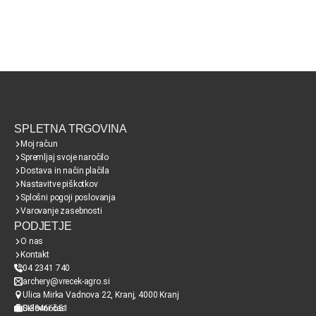
SPLETNA TRGOVINA
Moj račun
Spremljaj svoje naročilo
Dostava in način plačila
Nastavitve piškotkov
Splošni pogoji poslovanja
Varovanje zasebnosti
PODJETJE
O nas
Kontakt
04 2341 740
archery@vrecek-agro.si
Ulica Mirka Vadnova 22, Kranj, 4000 Kranj
SI38466651
Delovni čas