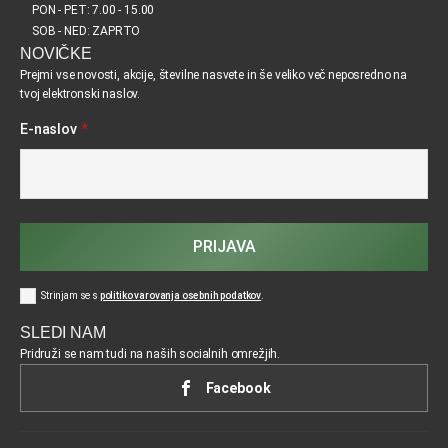
PON - PET: 7.00 - 15.00
SOB - NED: ZAPRTO
NOVIČKE
Prejmi vse novosti, akcije, številne nasvete in še veliko več neposredno na
tvoj elektronski naslov.
E-naslov
*
PRIJAVA
Strinjam se s
politiko varovanja osebnih podatkov
.
SLEDI NAM
Pridruži se nam tudi na naših socialnih omrežjih.
Facebook