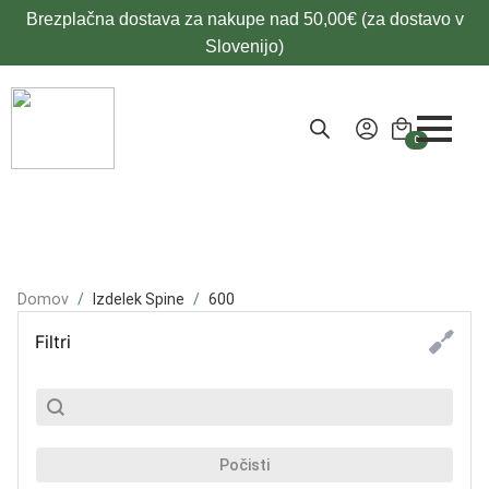
Brezplačna dostava za nakupe nad 50,00€ (za dostavo v
Slovenijo)
0
Domov
Izdelek Spine
600
Filtri
SubSearch
Search content
Počisti