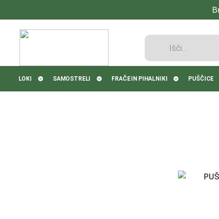
B
Products
search
LOKI
SAMOSTRELI
FRAČE IN PIHALNIKI
PUŠČICE