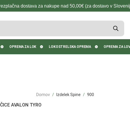
rezplačna dostava za nakupe nad 50,00€ (za dostavo v Slovenij
OPREMA ZA LOK
LOKOSTRELSKA OPREMA
OPREMA ZA LO
Domov
Izdelek Spine
900