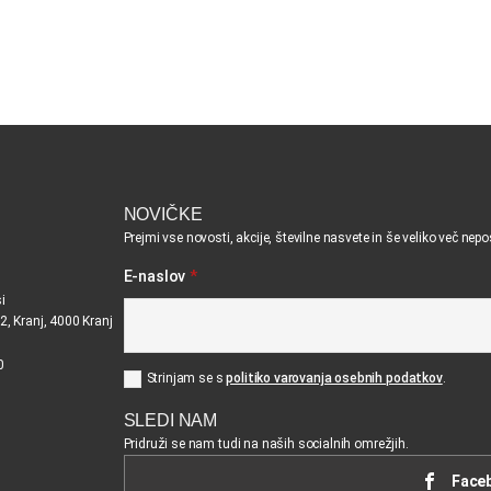
NOVIČKE
Prejmi vse novosti, akcije, številne nasvete in še veliko več nep
E-naslov
*
i
2, Kranj, 4000 Kranj
0
Strinjam se s
politiko varovanja osebnih podatkov
.
SLEDI NAM
Pridruži se nam tudi na naših socialnih omrežjih.
Face