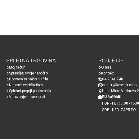
SPLETNA TRGOVINA
PODJETJE
Moj račun
O nas
Spremljaj svoje naročilo
Kontakt
Dostava in način plačila
04 2341 740
Nastavitve piškotkov
archery@vrecek-agro.s
Splošni pogoji poslovanja
Ulica Mirka Vadnova 2
Varovanje zasebnosti
SI38466651
Delovni čas
PON - PET: 7.00 - 15.0
SOB - NED: ZAPRTO