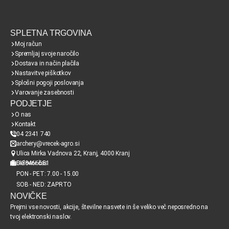
SPLETNA TRGOVINA
Moj račun
Spremljaj svoje naročilo
Dostava in način plačila
Nastavitve piškotkov
Splošni pogoji poslovanja
Varovanje zasebnosti
PODJETJE
O nas
Kontakt
04 2341 740
archery@vrecek-agro.si
Ulica Mirka Vadnova 22, Kranj, 4000 Kranj
SI38466651
Delovni čas
PON - PET: 7.00 - 15.00
SOB - NED: ZAPRTO
NOVIČKE
Prejmi vse novosti, akcije, številne nasvete in še veliko več neposredno na
tvoj elektronski naslov.