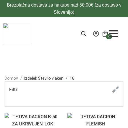
Brezplačna dostava za nakupe nad 50,00€ (za dostavo v
Slovenijo)
0
Domov
Izdelek Število vlaken
16
Filtri