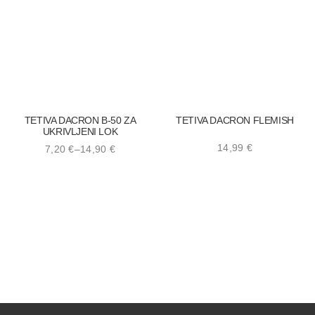
TETIVA DACRON B-50 ZA
TETIVA DACRON FLEMISH
UKRIVLJENI LOK
14,99
€
7,20
€
–
14,90
€
Price
range:
7,20 €
through
14,90 €