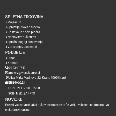
SPLETNA TRGOVINA
Moj račun
Spremljaj svoje naročilo
Dostava in način plačila
Nastavitve piškotkov
Splošni pogoji poslovanja
Varovanje zasebnosti
PODJETJE
O nas
Kontakt
04 2341 740
archery@vrecek-agro.si
Ulica Mirka Vadnova 22, Kranj, 4000 Kranj
SI38466651
Delovni čas
PON - PET: 7.00 - 15.00
SOB - NED: ZAPRTO
NOVIČKE
Prejmi vse novosti, akcije, številne nasvete in še veliko več neposredno na tvoj
elektronski naslov.