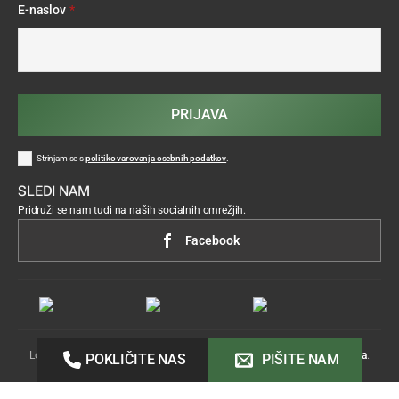
E-naslov
*
PRIJAVA
Strinjam se s
politiko varovanja osebnih podatkov
.
SLEDI NAM
Pridruži se nam tudi na naših socialnih omrežjih.
Facebook
Lokostrelstvo ©2026 Vse pravice pridržane.
Izdelava:
Acenta
.
POKLIČITE NAS
PIŠITE NAM