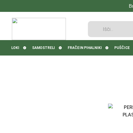
B
Products
search
LOKI
SAMOSTRELI
FRAČE IN PIHALNIKI
PUŠČICE