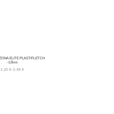
ZONA ELITE PLASTIFLETCH
-12kos
2,20
€
–
2,99
€
Price
range:
2,20 €
through
2,99 €