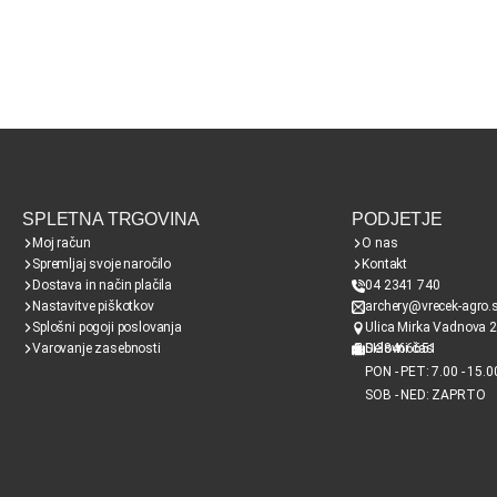
SPLETNA TRGOVINA
PODJETJE
Moj račun
O nas
Spremljaj svoje naročilo
Kontakt
Dostava in način plačila
04 2341 740
Nastavitve piškotkov
archery@vrecek-agro.s
Splošni pogoji poslovanja
Ulica Mirka Vadnova 2
Varovanje zasebnosti
SI38466651
Delovni čas
PON - PET: 7.00 - 15.0
SOB - NED: ZAPRTO