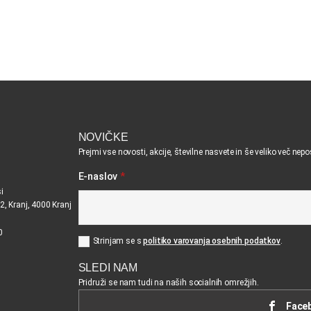
NOVIČKE
Prejmi vse novosti, akcije, številne nasvete in še veliko več nep
E-naslov
*
i
2, Kranj, 4000 Kranj
0
Strinjam se s
politiko varovanja osebnih podatkov
.
SLEDI NAM
Pridruži se nam tudi na naših socialnih omrežjih.
Face