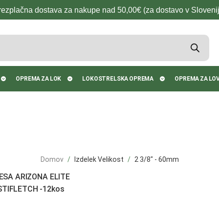
rezplačna dostava za nakupe nad 50,00€ (za dostavo v Slovenij
OPREMA ZA LOK
LOKOSTRELSKA OPREMA
OPREMA ZA LO
Domov
Izdelek Velikost
2 3/8" - 60mm