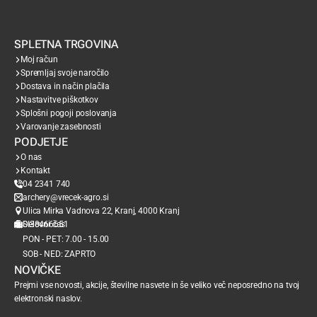
SPLETNA TRGOVINA
Moj račun
Spremljaj svoje naročilo
Dostava in način plačila
Nastavitve piškotkov
Splošni pogoji poslovanja
Varovanje zasebnosti
PODJETJE
O nas
Kontakt
04 2341 740
archery@vrecek-agro.si
Ulica Mirka Vadnova 22, Kranj, 4000 Kranj
SI38466651
Delovni čas
PON - PET: 7.00 - 15.00
SOB - NED: ZAPRTO
NOVIČKE
Prejmi vse novosti, akcije, številne nasvete in še veliko več neposredno na tvoj
elektronski naslov.