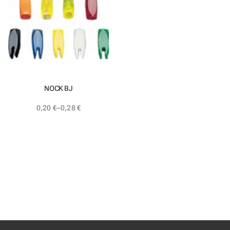
NOCK BJ
0,20
€
–
0,28
€
Price
range:
0,20 €
through
0,28 €