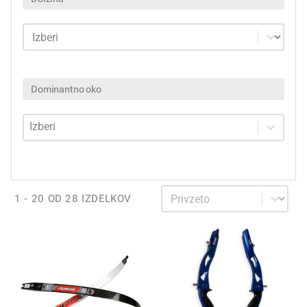
Dolžina
Dolžina
Dominantno oko
Dominantno oko
Dominantno oko
Sortiraj
Sortiraj
1 - 20 OD 28 IZDELKOV