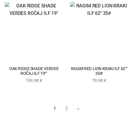
OAK RIDGE SHADE VERDES
RAGIM RED LION KRAKI ILF 62″
ROČAJ ILF 19″
35#
159,90
€
79,90
€
1
2
»