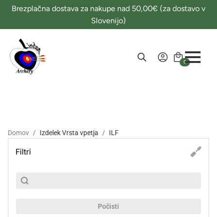
Brezplačna dostava za nakupe nad 50,00€ (za dostavo v
Slovenijo)
0
Domov
Izdelek Vrsta vpetja
ILF
Filtri
SubSearch
Search content
Počisti