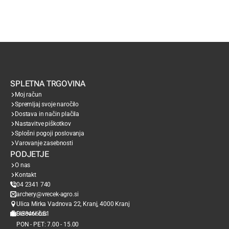
SPLETNA TRGOVINA
Moj račun
Spremljaj svoje naročilo
Dostava in način plačila
Nastavitve piškotkov
Splošni pogoji poslovanja
Varovanje zasebnosti
PODJETJE
O nas
Kontakt
04 2341 740
archery@vrecek-agro.si
Ulica Mirka Vadnova 22, Kranj, 4000 Kranj
SI38466651
Delovni čas
PON - PET: 7.00 - 15.00