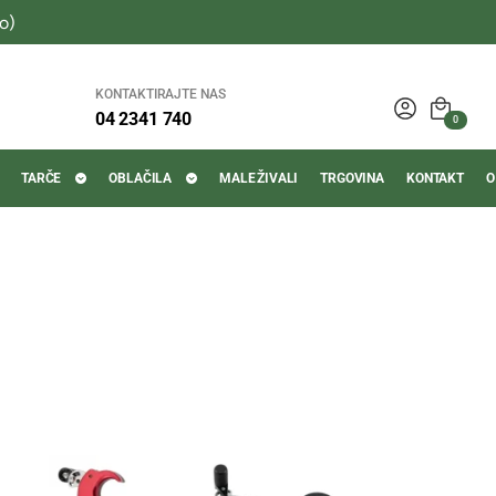
o)
KONTAKTIRAJTE NAS
04 2341 740
0
TARČE
OBLAČILA
MALE ŽIVALI
TRGOVINA
KONTAKT
O