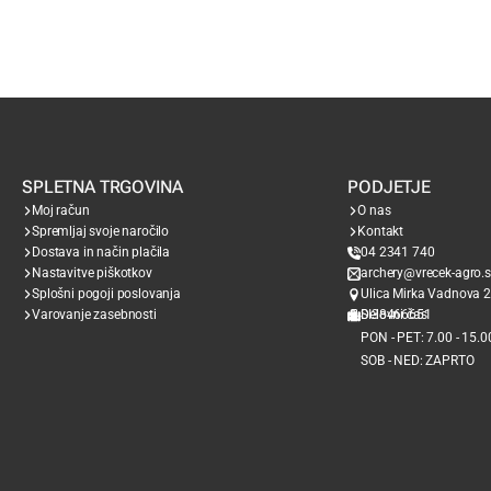
SPLETNA TRGOVINA
PODJETJE
Moj račun
O nas
Spremljaj svoje naročilo
Kontakt
Dostava in način plačila
04 2341 740
Nastavitve piškotkov
archery@vrecek-agro.s
Splošni pogoji poslovanja
Ulica Mirka Vadnova 2
Varovanje zasebnosti
SI38466651
Delovni čas
PON - PET: 7.00 - 15.0
SOB - NED: ZAPRTO