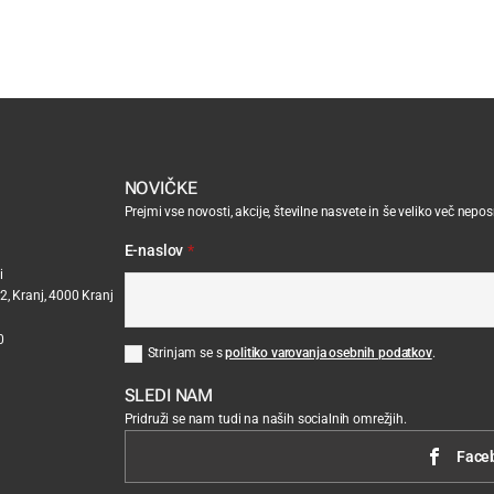
NOVIČKE
Prejmi vse novosti, akcije, številne nasvete in še veliko več nepo
E-naslov
*
i
2, Kranj, 4000 Kranj
0
Strinjam se s
politiko varovanja osebnih podatkov
.
SLEDI NAM
Pridruži se nam tudi na naših socialnih omrežjih.
Face