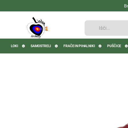
B
Products
search
LOKI
SAMOSTRELI
FRAČE IN PIHALNIKI
PUŠČICE