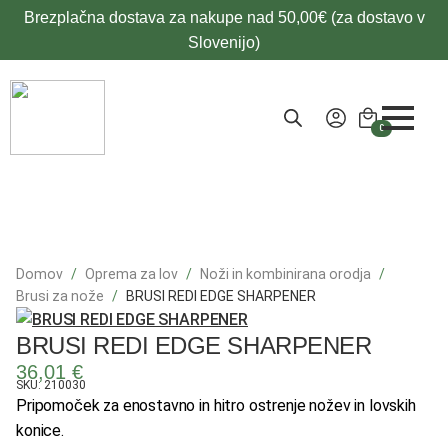
Brezplačna dostava za nakupe nad 50,00€ (za dostavo v
Slovenijo)
0
Domov
Oprema za lov
Noži in kombinirana orodja
Brusi za nože
BRUSI REDI EDGE SHARPENER
BRUSI REDI EDGE SHARPENER
36,01
€
SKU: 210030
Pripomoček za enostavno in hitro ostrenje nožev in lovskih
konice.