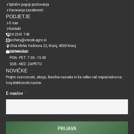
Splošni pogoji poslovanja
Varovanje zasebnosti
PODJETJE
O nas
Kontakt
04 2341 740
archery@vrecek-agro.si
Ulica Mirka Vadnova 22, Kranj, 4000 Kranj
SI38466651
Delovni čas
PON - PET: 7.00 - 15.00
SOB - NED: ZAPRTO
NOVIČKE
Prejmi vse novosti, akcije, številne nasvete in še veliko več neposredno na
tvoj elektronski naslov.
E-naslov
*
PRIJAVA