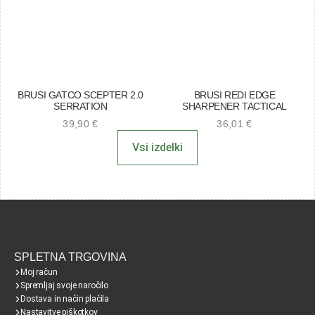
BRUSI GATCO SCEPTER 2.0
BRUSI REDI EDGE
SERRATION
SHARPENER TACTICAL
39,90
€
36,01
€
Vsi izdelki
SPLETNA TRGOVINA
Moj račun
Spremljaj svoje naročilo
Dostava in način plačila
Nastavitve piškotkov