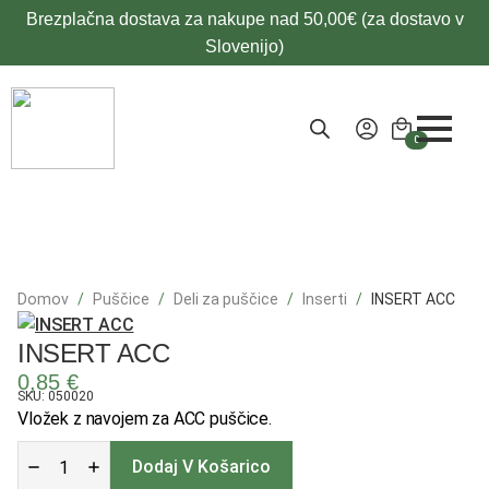
Brezplačna dostava za nakupe nad 50,00€ (za dostavo v
Slovenijo)
0
Domov
Puščice
Deli za puščice
Inserti
INSERT ACC
INSERT ACC
0,85
€
SKU: 050020
Vložek z navojem za ACC puščice.
INSERT
ACC
Dodaj V Košarico
količina