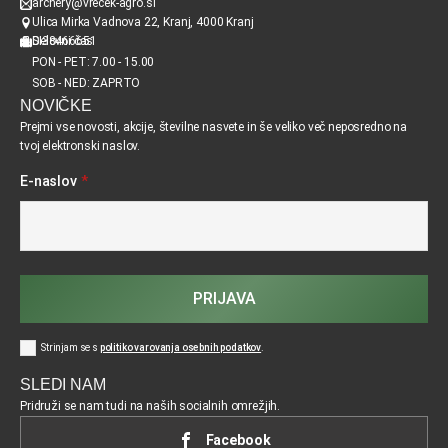
archery@vrecek-agro.si
Ulica Mirka Vadnova 22, Kranj, 4000 Kranj
SI38466651
Delovni čas
PON - PET: 7.00 - 15.00
SOB - NED: ZAPRTO
NOVIČKE
Prejmi vse novosti, akcije, številne nasvete in še veliko več neposredno na
tvoj elektronski naslov.
E-naslov
*
PRIJAVA
Strinjam se s
politiko varovanja osebnih podatkov
.
SLEDI NAM
Pridruži se nam tudi na naših socialnih omrežjih.
Facebook