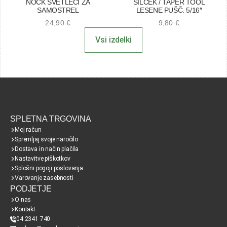
NOCK SVETLEČI ZA
ŠILČEK / TAPER TOOL
SAMOSTREL
LESENE PUŠČ. 5/16″
24,90
€
9,80
€
Vsi izdelki
SPLETNA TRGOVINA
Moj račun
Spremljaj svoje naročilo
Dostava in način plačila
Nastavitve piškotkov
Splošni pogoji poslovanja
Varovanje zasebnosti
PODJETJE
O nas
Kontakt
04 2341 740