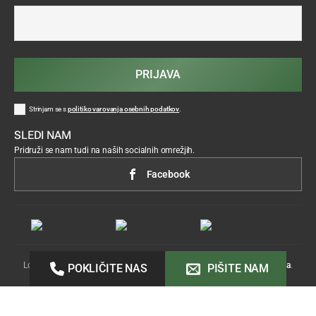
PRIJAVA
Strinjam se s
politiko varovanja osebnih podatkov
.
SLEDI NAM
Pridruži se nam tudi na naših socialnih omrežjih.
Facebook
Lokostrelstvo ©2026 Vse pravice pridržane.
Izdelava:
Acenta
.
POKLIČITE NAS
PIŠITE NAM