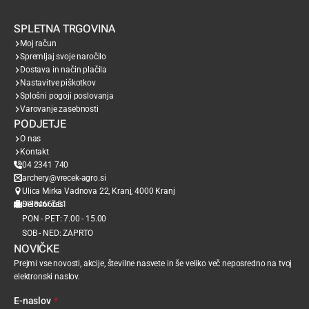
SPLETNA TRGOVINA
Moj račun
Spremljaj svoje naročilo
Dostava in način plačila
Nastavitve piškotkov
Splošni pogoji poslovanja
Varovanje zasebnosti
PODJETJE
O nas
Kontakt
04 2341 740
archery@vrecek-agro.si
Ulica Mirka Vadnova 22, Kranj, 4000 Kranj
SI38466651
Delovni čas
PON - PET: 7.00 - 15.00
SOB - NED: ZAPRTO
NOVIČKE
Prejmi vse novosti, akcije, številne nasvete in še veliko več neposredno na tvoj
elektronski naslov.
E-naslov
*