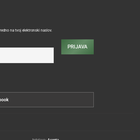
sredno na tvoj elektronski naslov.
PRIJAVA
book
Izdelava:
Acenta
.