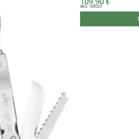
109,90
€
SKU: 160022