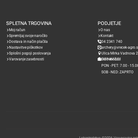
SPLETNA TRGOVINA
PODJETJE
Moj račun
O nas
Spremljaj svoje naročilo
Kontakt
Dostava in način plačila
04 2341 740
Nastavitve piškotkov
archery@vrecek-agro.s
Splošni pogoji poslovanja
Ulica Mirka Vadnova 2
Varovanje zasebnosti
SI38466651
Delovni čas
PON - PET: 7.00 - 15.0
SOB - NED: ZAPRTO
Lokostrelstvo ©2026 Vse pravice pri