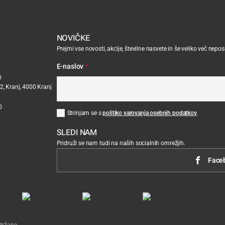
NOVIČKE
Prejmi vse novosti, akcije, številne nasvete in še veliko več nepo
E-naslov
*
i
2, Kranj, 4000 Kranj
0
Strinjam se s
politiko varovanja osebnih podatkov
.
SLEDI NAM
Pridruži se nam tudi na naših socialnih omrežjih.
Face
držane.