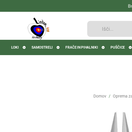
B
Products
search
LOKI
SAMOSTRELI
FRAČE IN PIHALNIKI
PUŠČICE
Domov
Oprema za