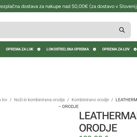
rezplačna dostava za nakupe nad 50,00€ (za dostavo v Slovenij
OPREMA ZA LOK
LOKOSTRELSKA OPREMA
OPREMA ZA LOV
 lov
Noži in kombinirana orodja
Kombinirano orodje
LEATHERM
– ORODJE
LEATHERMAN
ORODJE