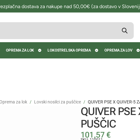
rezplačna dostava za nakupe nad 50,00€ (za dostavo v Slovenij
OPREMA ZA LOK
LOKOSTRELSKA OPREMA
OPREMA ZA LOV
Oprema za lok
Lovski nosilci za puščice
QUIVER PSE X QUIVER-5 Z
QUIVER PSE 
PUŠČIC
101,57
€
SKU: 110011