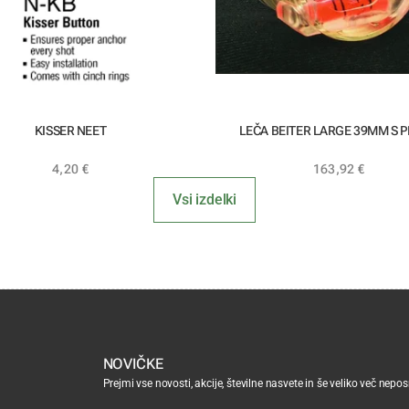
KISSER NEET
LEČA BEITER LARGE 39MM S 
4,20
€
163,92
€
Vsi izdelki
NOVIČKE
Prejmi vse novosti, akcije, številne nasvete in še veliko več nepo