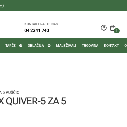
o)
KONTAKTIRAJTE NAS
04 2341 740
0
TARČE
OBLAČILA
MALE ŽIVALI
TRGOVINA
KONTAKT
O
A 5 PUŠČIC
X QUIVER-5 ZA 5