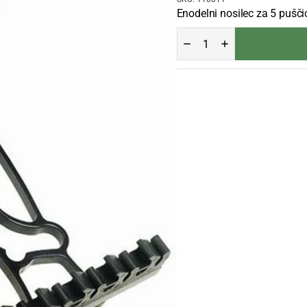
Enodelni nosilec za 5 pušči
QUIVER
PSE
X
QUIVER-
5
ZA
5
PUŠČIC
količina