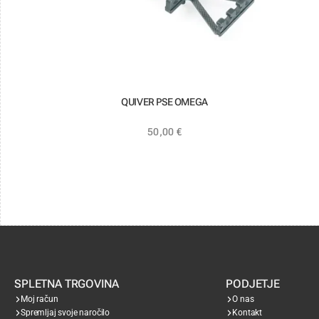
QUIVER PSE OMEGA
50,00
€
SPLETNA TRGOVINA
PODJETJE
Moj račun
O nas
Spremljaj svoje naročilo
Kontakt