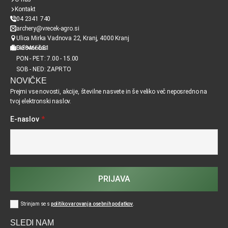
Kontakt
04 2341 740
archery@vrecek-agro.si
Ulica Mirka Vadnova 22, Kranj, 4000 Kranj
SI38466651
Delovni čas
PON - PET: 7.00 - 15.00
SOB - NED: ZAPRTO
NOVIČKE
Prejmi vse novosti, akcije, številne nasvete in še veliko več neposredno na
tvoj elektronski naslov.
E-naslov
*
PRIJAVA
Strinjam se s
politiko varovanja osebnih podatkov
.
SLEDI NAM