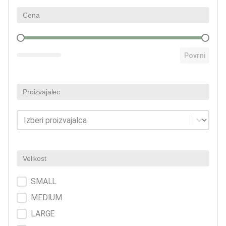
Cena
Cena
Povrni
Proizvajalec
Proizvajalec
Proizvajalec
Velikost
Velikost
SMALL
MEDIUM
LARGE