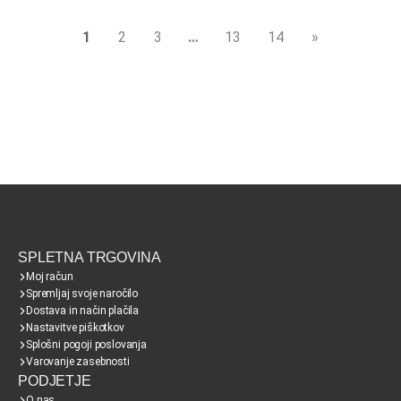
1
2
3
…
13
14
»
SPLETNA TRGOVINA
Moj račun
Spremljaj svoje naročilo
Dostava in način plačila
Nastavitve piškotkov
Splošni pogoji poslovanja
Varovanje zasebnosti
PODJETJE
O nas