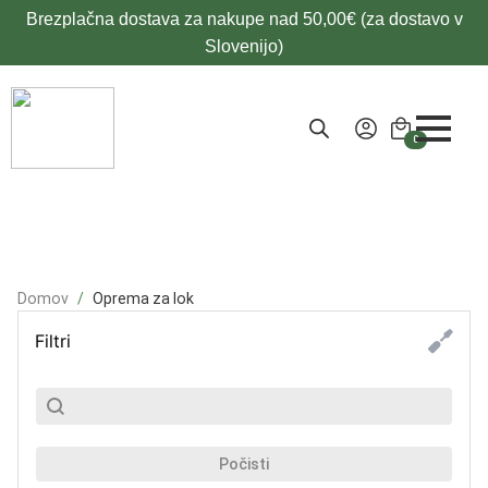
Brezplačna dostava za nakupe nad 50,00€ (za dostavo v
Slovenijo)
0
Domov
Oprema za lok
Filtri
SubSearch
Search content
Počisti