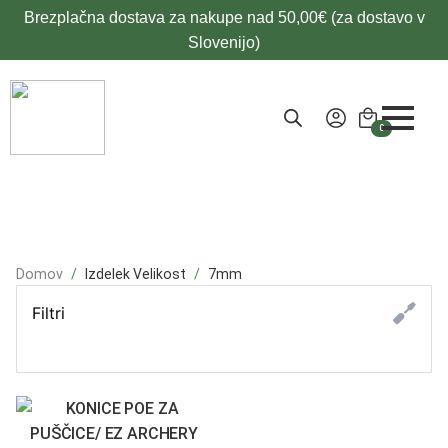
Brezplačna dostava za nakupe nad 50,00€ (za dostavo v
Slovenijo)
0
Domov
Izdelek Velikost
7mm
Filtri