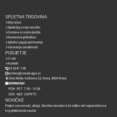
SPLETNA TRGOVINA
Moj račun
Spremljaj svoje naročilo
Dostava in način plačila
Nastavitve piškotkov
Splošni pogoji poslovanja
Varovanje zasebnosti
PODJETJE
O nas
Kontakt
04 2341 740
archery@vrecek-agro.si
Ulica Mirka Vadnova 22, Kranj, 4000 Kranj
SI38466651
Delovni čas
PON - PET: 7.00 - 15.00
SOB - NED: ZAPRTO
NOVIČKE
Prejmi vse novosti, akcije, številne nasvete in še veliko več neposredno na
tvoj elektronski naslov.