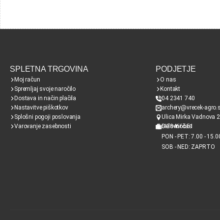
SPLETNA TRGOVINA
PODJETJE
Moj račun
O nas
Spremljaj svoje naročilo
Kontakt
Dostava in način plačila
04 2341 740
Nastavitve piškotkov
archery@vrecek-agro.s
Splošni pogoji poslovanja
Ulica Mirka Vadnova 2
Varovanje zasebnosti
SI38466651
Delovni čas
PON - PET: 7.00 - 15.0
SOB - NED: ZAPRTO