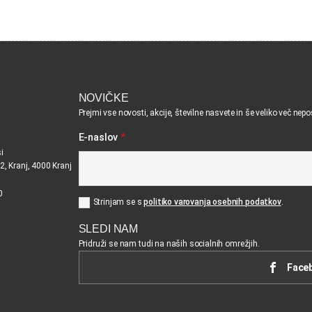
NOVIČKE
Prejmi vse novosti, akcije, številne nasvete in še veliko več nep
E-naslov
*
i
2, Kranj, 4000 Kranj
0
Strinjam se s
politiko varovanja osebnih podatkov
.
SLEDI NAM
Pridruži se nam tudi na naših socialnih omrežjih.
Face