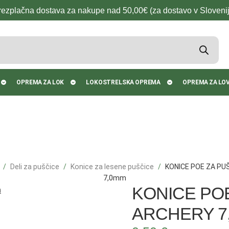
rezplačna dostava za nakupe nad 50,00€ (za dostavo v Slovenij
OPREMA ZA LOK
LOKOSTRELSKA OPREMA
OPREMA ZA LO
Deli za puščice
Konice za lesene puščice
KONICE POE ZA PU
7,0mm
KONICE POE
ARCHERY 7