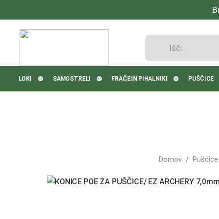
B
Products
search
LOKI
SAMOSTRELI
FRAČE IN PIHALNIKI
PUŠČICE
Domov
Puščice