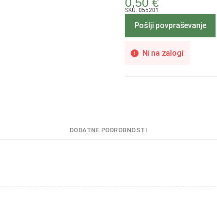
0,50
€
SKU: 055201
Pošlji povpraševanje
Ni na zalogi
DODATNE PODROBNOSTI