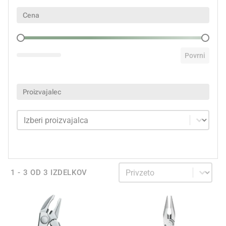
Cena
Cena
Povrni
Proizvajalec
Proizvajalec
Proizvajalec
Sortiraj
Sortiraj
1 - 3 OD 3 IZDELKOV