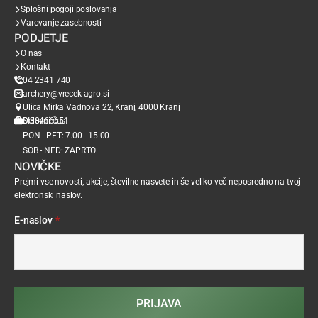
Splošni pogoji poslovanja
Varovanje zasebnosti
PODJETJE
O nas
Kontakt
04 2341 740
archery@vrecek-agro.si
Ulica Mirka Vadnova 22, Kranj, 4000 Kranj
SI38466651
Delovni čas
PON - PET: 7.00 - 15.00
SOB - NED: ZAPRTO
NOVIČKE
Prejmi vse novosti, akcije, številne nasvete in še veliko več neposredno na tvoj
elektronski naslov.
E-naslov
*
PRIJAVA