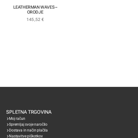
LEATHERMAN WAVES –
ORODJE
145,52
€
SPLETNA TRGOVINA
Moj račun
Spremljaj svoje naročilo
Dostava in način plačila
Nastavitve piškotkov