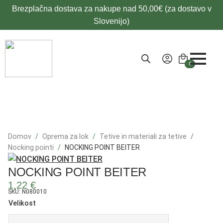
Brezplačna dostava za nakupe nad 50,00€ (za dostavo v
Slovenijo)
0
Domov
Oprema za lok
Tetive in materiali za tetive
Nocking pointi
NOCKING POINT BEITER
NOCKING POINT BEITER
1,22
€
SKU: N080010
Velikost