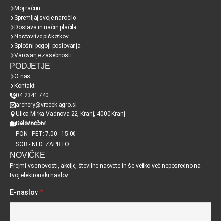
Moj račun
Spremljaj svoje naročilo
Dostava in način plačila
Nastavitve piškotkov
Splošni pogoji poslovanja
Varovanje zasebnosti
PODJETJE
O nas
Kontakt
04 2341 740
archery@vrecek-agro.si
Ulica Mirka Vadnova 22, Kranj, 4000 Kranj
SI38466651
Delovni čas
PON - PET: 7.00 - 15.00
SOB - NED: ZAPRTO
NOVIČKE
Prejmi vse novosti, akcije, številne nasvete in še veliko več neposredno na
tvoj elektronski naslov.
E-naslov
*