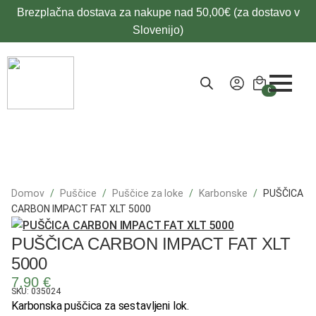
Brezplačna dostava za nakupe nad 50,00€ (za dostavo v
Slovenijo)
0
Domov
Puščice
Puščice za loke
Karbonske
PUŠČICA
CARBON IMPACT FAT XLT 5000
PUŠČICA CARBON IMPACT FAT XLT
5000
7,90
€
SKU: 035024
Karbonska puščica za sestavljeni lok.