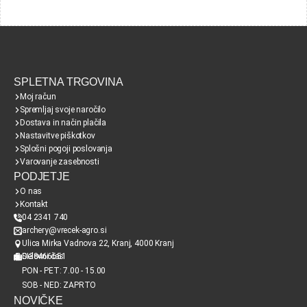
SPLETNA TRGOVINA
Moj račun
Spremljaj svoje naročilo
Dostava in način plačila
Nastavitve piškotkov
Splošni pogoji poslovanja
Varovanje zasebnosti
PODJETJE
O nas
Kontakt
04 2341 740
archery@vrecek-agro.si
Ulica Mirka Vadnova 22, Kranj, 4000 Kranj
SI38466651
Delovni čas
PON - PET: 7.00 - 15.00
SOB - NED: ZAPRTO
NOVIČKE