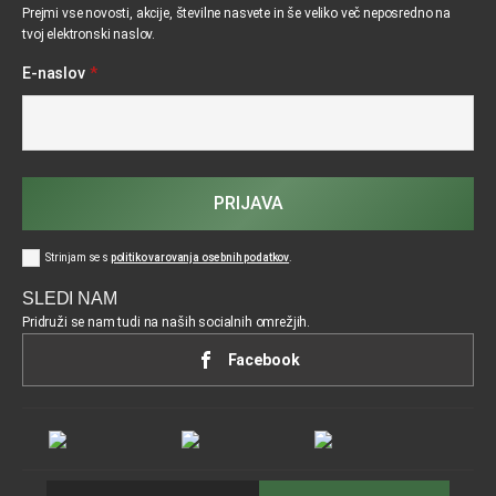
Prejmi vse novosti, akcije, številne nasvete in še veliko več neposredno na
tvoj elektronski naslov.
E-naslov
*
PRIJAVA
Strinjam se s
politiko varovanja osebnih podatkov
.
SLEDI NAM
Pridruži se nam tudi na naših socialnih omrežjih.
Facebook